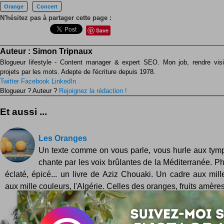
Orange
Concert
N'hésitez pas à partager cette page :
Save
Auteur :
Simon Tripnaux
Blogueur lifestyle - Content manager & expert SEO. Mon job, rendre visib
projets par les mots. Adepte de l'écriture depuis 1978.
Twitter
Facebook
LinkedIn
Blogueur ? Auteur ?
Rejoignez la rédaction !
Et aussi ...
Les Oranges
Un texte comme on vous parle, vous hurle aux tym
chante par les voix brûlantes de la Méditerranée. Ph
éclaté, épicé... un livre de Aziz Chouaki. Un cadre aux mill
aux mille couleurs, l'Algérie. Celles des oranges, fruits amères
Like a Madonna