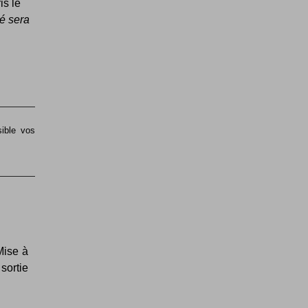
is le
é sera
sible vos
Mise à
sortie