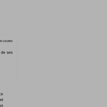
EN COURO
o de ses
ce
et
us