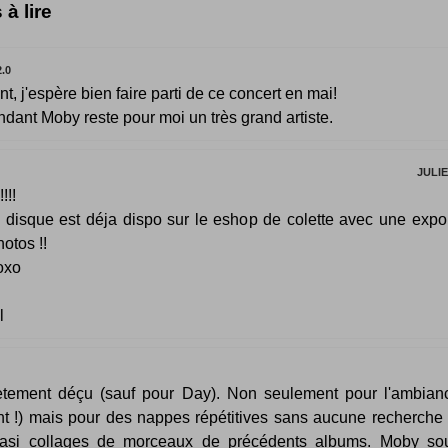
 à lire
2.0
nt, j'espère bien faire parti de ce concert en mai!
ndant Moby reste pour moi un très grand artiste.
JULI
!!!!
e disque est déja dispo sur le eshop de colette avec une exp
hotos !!
oxo
l
tement déçu (sauf pour Day). Non seulement pour l'ambian
t !) mais pour des nappes répétitives sans aucune recherche 
asi collages de morceaux de précédents albums. Moby so