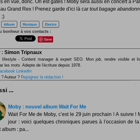
 en vue, donc. On est gâtés ! Moby sera aussi en concert à Par
au Grand Rex ! Prenez garde d'ici là car
tout bagage abandonn
 ;)
Album
Musique
Electro
u bonheur à vos contacts :
Save
 :
Simon Tripnaux
 lifestyle - Content manager & expert SEO. Mon job, rendre visible et li
ar les mots. Adepte de l'écriture depuis 1978.
acebook
LinkedIn
 ? Auteur ?
Rejoignez la rédaction !
si ...
Moby : nouvel album Wait For Me
Wait For Me de Moby, c'est le 29 juin prochain ! A suivre ! 
jour : voici quelques chroniques parues à l'occasion de la 
 album : pa...