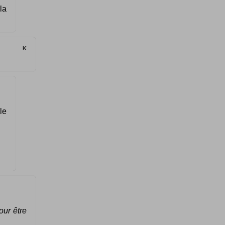
la
K
le
our être