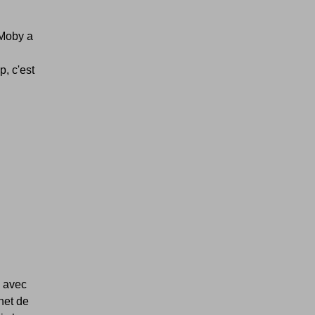
 Moby a
p, c'est
é avec
net de