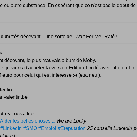
e ou autre substance. En espérant que ce n'est pas le début de 
lbum très décevant... une sorte de "Wait For Me" Raté !
ti
t décevant, le plus mauvais album de Moby.
urs je viens d'acheter la version Edition Limité avec photo et je 
euro pour celui qui est interessé :-) (état neuf).
lentin
lvalentin.be
tres trucs à lire :
Aider les belles choses ...
We are Lucky
–
#LinkedIn #SMO #Emploi #Ereputation
25 conseils LinkedIn p
 ! [tips]