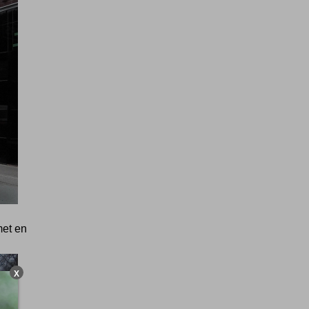
met en
X