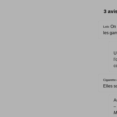
3 avi
On v
Loïc
les gam
U
l
c
Cigarette
Elles s
Au
M