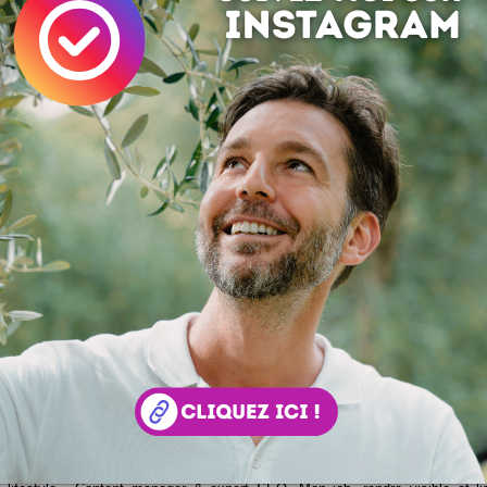
oir toutes les scènes imaginées et photographiées par Michael 
rendez-vous sur
son compte Flickr
!
es
Miniatures
Voitures
Paysages
Photos
nt, à vous de jouer :
Save
 :
Simon Tripnaux