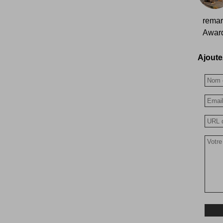
remar
Award
Ajoutez