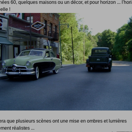
ées 60, quelques maisons ou un décor, et pour horizon ... l'hor
éelle !
era que plusieurs scènes ont une mise en ombres et lumières
ement réalistes ...