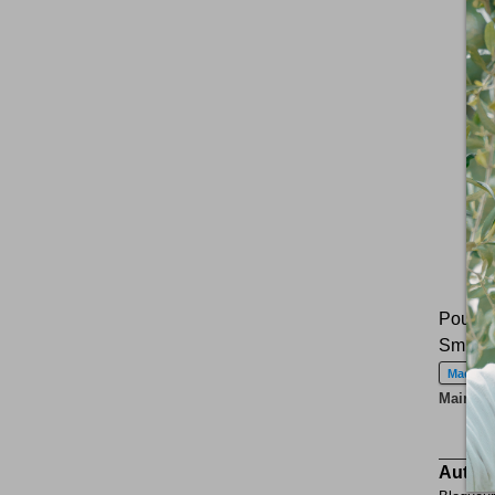
Pour v
Smith 
Maquett
Maintena
Auteur