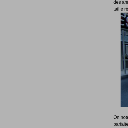
des ann
taille r
On not
parfait