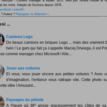
 lifestyle - Content manager & expert SEO. Mon job, rendre visible et li
ar les mots. Adepte de l'écriture depuis 1978.
acebook
LinkedIn
 ? Auteur ?
Rejoignez la rédaction !
si ...
Camions Lego
De beaux camions en briques Lego ... mais des vraiment 
hein ! Le gars qui fait ça s'appelle Maciej Drwiega, il est P
sse comme manager chez Microsoft ! Alle...
Jouer aux voitures
Et vous, vous jouer encore aux petites voitures ? Avec u
d'imagination, l'enfance vous rattrape vite. Cette photo s
ette idée ! Amusant...
Paysages du pétrole
A l'heure où BP arrose gracieusement les côtes de sa