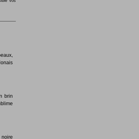
sible vos
beaux,
olonais
n brin
ublime
 noire