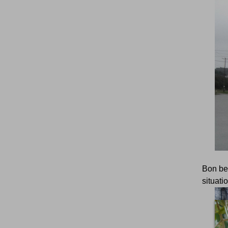
Bon be
situati