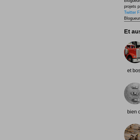
Blogueur
projets p
Twitter
F
Blogueur
Et aus
et bo
bien c