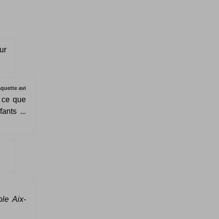
ur
quette avi
 ce que
ants ...
ole Aix-