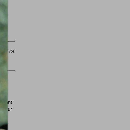
sible vos
lement
te sur