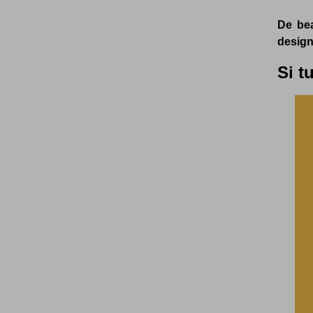
De bea
design 
Si t