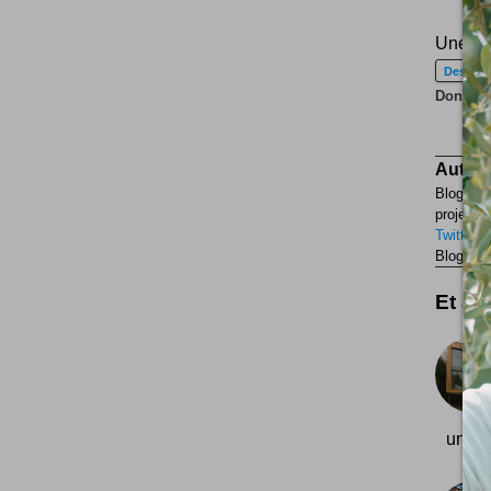
Une sé
Design
Donnez 
Auteur
Blogueur
projets p
Twitter
F
Blogueur
Et aus
une r