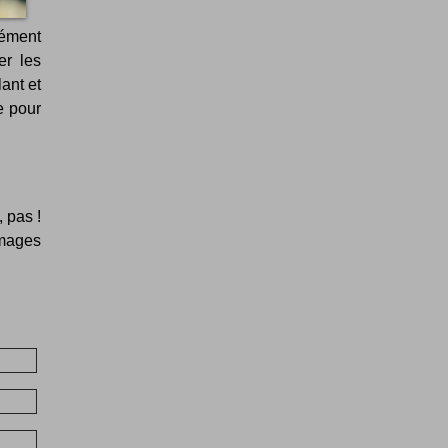
nément
er les
ant et
e pour
, pas !
images