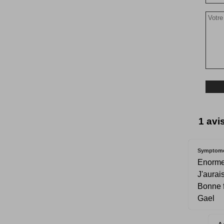
1 avi
Symptom
Enorme
J'aurai
Bonne f
Gael