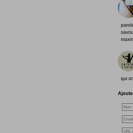
parol
savou
maxim
qui on
Ajoutez