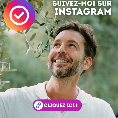
rie signée
Geoffrey Dorne
et voir aussi
Jaffiche.fr
Phrases
Affiches
Solgan
du bonheur à vos amis, partagez :
Save
 :
Simon Tripnaux
 lifestyle - Content manager & expert SEO. Mon job, rendre visible et li
ar les mots. Adepte de l'écriture depuis 1978.
acebook
LinkedIn
 ? Auteur ?
Rejoignez la rédaction !
si ...
Maison sur pilotis
Une Maison sur pilotis vraiment design ... conçue spécia
en zone inondable ! Une maison toute en hauteur construi
ivière qui inonde fréquemment le secteur : un beau pari...