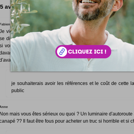
5 avis inspirés
Fabien BRANC
Je viens de découvrir un site sur des professionnels du candel
se disent "Leader français de l'éclairage public". Pourriez-vou
si vous connaissez bien cette société ? Si oui comment en 
davantage sur eux ? Leur site est www.valmont-france.com
d'avance. ;-)
je souhaiterais avoir les références et le coût de cette 
public
Anne
Non mais vous êtes sérieux ou quoi ? Un luminaire d'autoroute 
canapé ?? Il faut être fous pour acheter un truc si horrible et si c