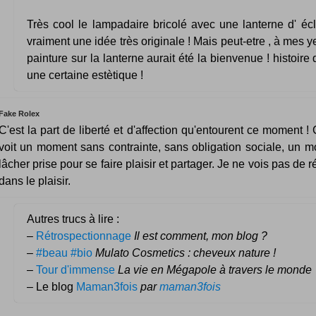
Très cool le lampadaire bricolé avec une lanterne d' écl
vraiment une idée très originale ! Mais peut-etre , à mes y
painture sur la lanterne aurait été la bienvenue ! histoire
une certaine estètique !
Fake Rolex
C'est la part de liberté et d'affection qu'entourent ce moment 
voit un moment sans contrainte, sans obligation sociale, un 
lâcher prise pour se faire plaisir et partager. Je ne vois pas de 
dans le plaisir.
Autres trucs à lire :
–
Rétrospectionnage
Il est comment, mon blog ?
–
#beau #bio
Mulato Cosmetics : cheveux nature !
–
Tour d'immense
La vie en Mégapole à travers le monde
– Le blog
Maman3fois
par
maman3fois