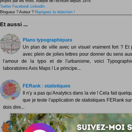
projets par les mots. Adepte de l'écriture depuis 1978.
Twitter
Facebook
LinkedIn
Blogueur ? Auteur ?
Rejoignez la rédaction !
Et aussi ...
Plans typographiques
Un plan de ville avec un visuel vraiment fort ? Et
avec plein de jolies lettres pour donner du sens aux
l'amour de la typo et de l'urbanisme, voici Typograp
laboratoires Axis Maps ! Le principe...
FERank : statistiques
Il n'y a pas qu'Analytics dans la vie ! Cela fait que
que je teste l'application de statistiques FERank sur 
dois dire...
Origami du web 2.0
Les logos les plus en vue du web comme Flickr, Fi