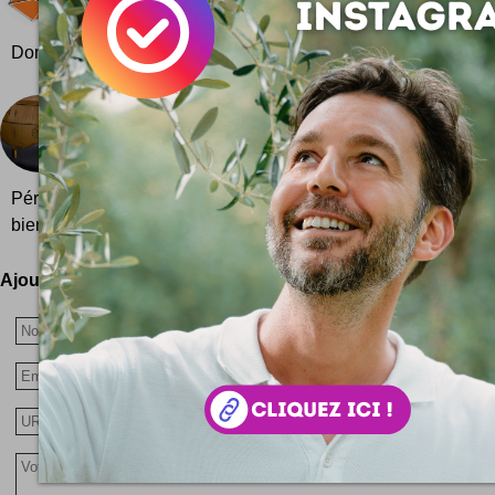
etc ... revus en origami ! Image du web 2.0 en orig
Donnelly : on y reconnaît les logos et icônes cultes de technolo
Les cartons magiques d'Emilie Mazeau-Langlais
Découverte d'une artiste qui façonne le carton avec 
fée ! Quand le recyclage rime avec bel hommage .
Périgord, c'est trop fort ! Après les moutons en carton de Vi
bien chouette chaise design cartonnée au minimalisme...
Ajoutez votre avis !