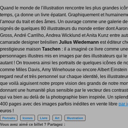
Quand le monde de l'illustration rencontre les plus grandes icô
temps, ça donne un livre épatant. Graphiquement et humainem
l'amour du trait et des âmes. Un ouvrage comme une galerie de 
signés de quelques 80 illustrateurs du monde entier dont Aaron
Gross, André Carrilho, Andrea Wicklund et Anita Kunz entre autr
camarade designer brésilien
Julius Wiedemann
est éditeur ch
prestigieuse maison
Taschen
: il a imaginé ce livre comme un
personnages illustres mis en images par des illustrateurs qui le 
autant ! On trouvera ainsi les portraits de quelques icônes de no
comme Miles Davis, Amy Winehouse ou encore Albert Einstein .
regard neuf et très personnel sur chaque identité, les illustrateu
que voilà aiguisent notre propre vision des grands de notre mo
donnant une humanité plus sensible par le vecteur des contraste
qui va bien au delà de la photographie bien inspirée. Un splen
400 pages avec des images parfois inédites en vente libre
par i
euros !
Portraits
Icones
Livre
Art
Illustration
Vous avez aimé ce billet ? Partagez :