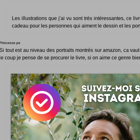
Les illustrations que j'ai vu sont très intéressantes, ce li
cadeau pour les personnes qui aiment le dessin et les port
Princesse pe
Si tout est au niveau des portraits montrés sur amazon, ca vaut
le coup je pense de se procurer le livre, si on aime ce genre bie
Bonjour
Je voulais vous faire comprendre que c'est dans mes rec
net que je suis tombé sur votre adresse mail. Je
CHRISTEL HEGEN de nationalité Française résident à L
mariée à Mr PEDESSAC ROGER de nationalité França
consultant en république du Bénin pendant 9 ans déc
accident de circulation. J'envisage de faire une donati
mon mari car je suis malade et mon docteur m’a dit que