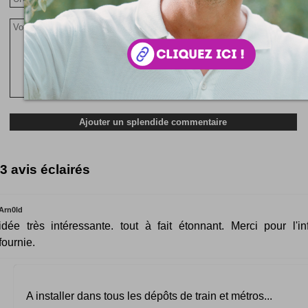
3 avis éclairés
Arn0ld
idée très intéressante. tout à fait étonnant. Merci pour l'in
fournie.
A installer dans tous les dépôts de train et métros...