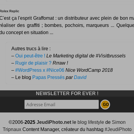
Rolex Replic
C'est ça l'esprit Graffomat : un distributeur avec plein de bon 
réaliser des graffiti ; bombes, pochoirs, marqueurs ... Quelqu
du concept en situation ...
Autres trucs à lire :
–
Oui peut-être !
Le Marketing digital de #Visitbrussels
–
Rugir de plaisir ?
Rrraw !
–
#WordPress x #Nice06
Nice WordCamp 2018
– Le blog
Papas Pressés
par
David
NEWSLETTER FOR EVER !
©2006-
2025
JeudiPhoto.net
le
blog lifestyle
de
Simon
Tripnaux
Content Manager, créateur du hashtag
#JeudiPhoto