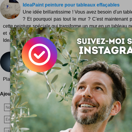
IdeaPaint peinture pour tableaux effaçables
Une idée brillantissime ! Vous avez besoin d'un tabl
? Et pourquoi pas tout le mur ? C'est maintenant 
cette peinture spéciale qui transforme un mur en un tableau p
et croquis ! Quelques photos des applications possibles d
IdeaPaint ... Avec un tableau classique...
Platinum FMD
Platinum FMD est une agence créative au Brésil ...
pubs et surtout des images magiques ! Extraits du
Platinum FMD ... Plus d'infos et de photos sur leur portfolio ww
Ajoutez votre avis !