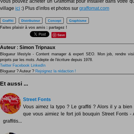
Vous pouvez acheter un Graffomat pour installer dans votre qu
village
ici
:) Plus d'infos et photos sur
graffomat.com
Graffiti
Distributeur
Concept
Graphisme
Faites plaisir à vos amis : partagez !
Save
Auteur :
Simon Tripnaux
Blogueur lifestyle - Content manager & expert SEO. Mon job, rendre visib
projets par les mots. Adepte de l'écriture depuis 1978.
Twitter
Facebook
LinkedIn
Blogueur ? Auteur ?
Rejoignez la rédaction !
Et aussi ...
Street Fonts
Vous aimez la typo ? Le graffiti ? Alors il y a bie
que vous aimiez le fort joli bouquin Street Fonts -
graffitis...