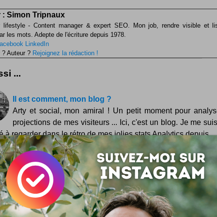
 :
Simon Tripnaux
 lifestyle - Content manager & expert SEO. Mon job, rendre visible et li
ar les mots. Adepte de l'écriture depuis 1978.
acebook
LinkedIn
 ? Auteur ?
Rejoignez la rédaction !
si ...
Il est comment, mon blog ?
Arty et social, mon amiral ! Un petit moment pour analys
projections de mes visiteurs ... Ici, c'est un blog. Je me su
 à regarder dans le rétro de mes jolies stats Analytics depuis...
Scripts Ajax pour upload de fichiers
Si l'envoi de fichiers sur votre site via un formulaire vous 
une interaction un peu trop fade, pourquoi ne pas y mett
e dose d'Ajax ? Sélection de quelques scripts pour mettre du 2.
ploads ! Car tout bon intégrateur web est toujours content d'amé