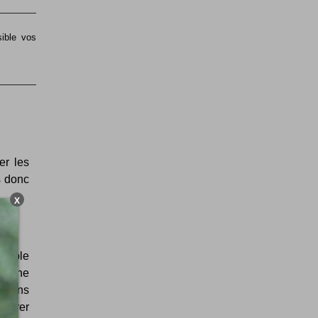
sible vos
er les
is donc
X
semble
re une
0 dans
liorer