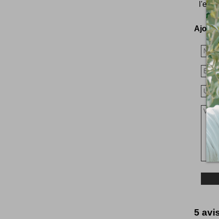
l'expé
Ajoutez
5 avis