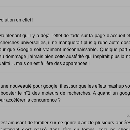
olution en effet !
aintenant qu'il y a déjà l'effet de fade sur la page d'accueil e
echerches universelles, il ne manquerait plus qu'une autre dos
our que Google soit vraiment méconnaissable. Quelque part c
eu dommage j'aimais bien cette austérité qui inspirait plus la n
ualité ... mais on est à l'ère des apparences !
une nouveauté pour google, il est sur que les effets mashup vo
 booster le n°1 des moteurs de recherches. A quand un goog
pour accélérer la concurrence ?
Ju
'est amusant de tomber sur ce genre d'article plusieurs année
aintenant c'est passé dans l'ère du temps. cela ne choq