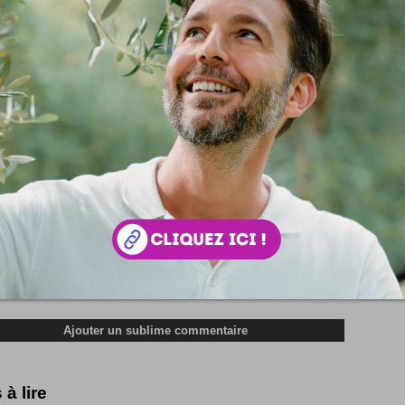
rience utilisateur, n'est-ce pas ? :)
 votre avis !
 à lire