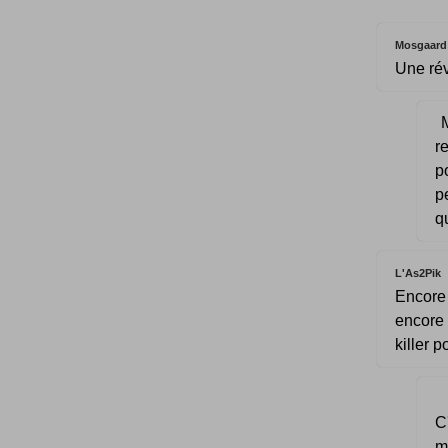
Mosgaard
Une rév
M
r
p
p
q
L'As2Pik
Encore 
encore
killer 
C
m