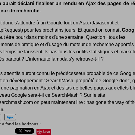
 aurait déclaré finaliser un rendu en Ajax des pages de ré
eur de recherche.
 donc s'attendre à un Google tout en Ajax (Javascript et
pRequest) pour les prochains jours. Et quand on connait
Goog
eut être pour dans moins d'une semaine. Question : tous les
ments de pratique et d'usage du moteur de recherche apportés
s temps ne faussent ils pas tous les outils statistiques et market
s partout ? L'internaute lambda s'y retrouve-t-il ?
s attentifs auront connu le prédécesseur probable de ce Google
ait en développement : SearchMash, propriété de Google donc, q
it une pagination en Ajax et des tas de belles pages aux effets blu
eau Google sera-t-il ce SearchMash ? Sur le site
archmash.com on peut maintenant lire : has gone the way of th
r.
Ajax
 à fond les horizons :
Save