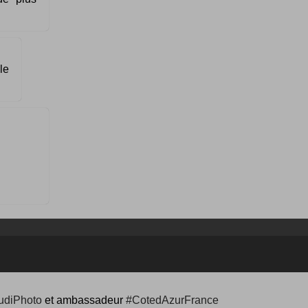
le
udiPhoto
et ambassadeur
#CotedAzurFrance