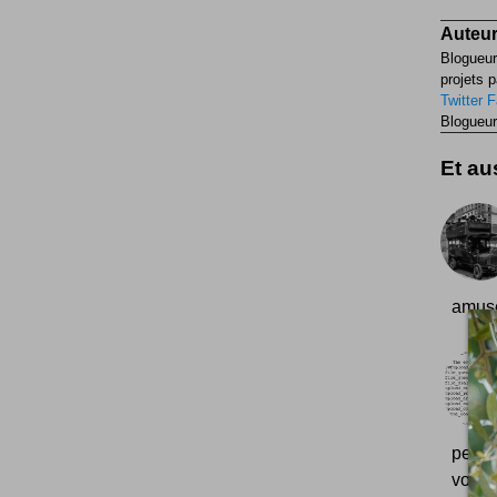
Auteur
Blogueur
projets p
Twitter
F
Blogueur
Et aus
amusé
petit
vos u