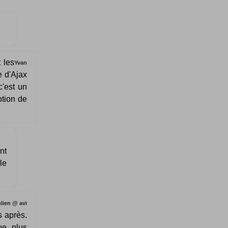
t les
Yvan
e d'Ajax
'est un
otion de
nt
le
lien @ avi
s après.
ue plus