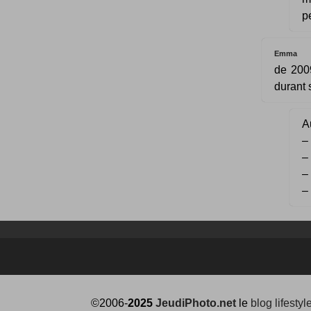
p
Emma
de 2009
durant
Au
–
–
–
–
©2006-
2025
JeudiPhoto.net
le
blog lifestyl