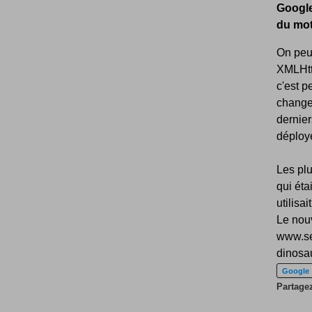
Google
du mot
On peut
XMLHtt
c'est p
change
dernier
déployé
Les plu
qui ét
utilisa
Le nouv
www.se
dinosau
Google
Partagez