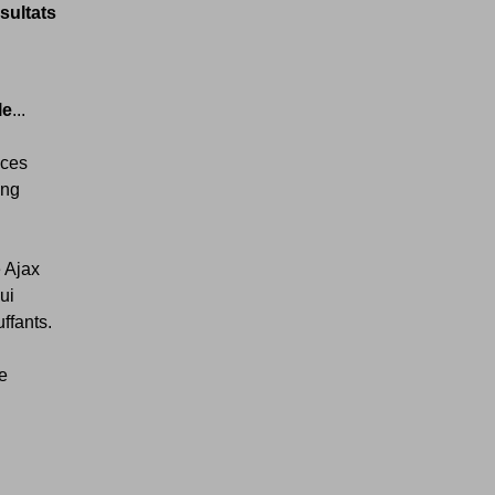
sultats
le
...
 ces
ing
 Ajax
ui
ffants.
e