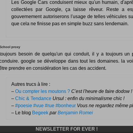
Les Google Cars conduisent mieux qu'un humain, d'apr
collectées par Google, ça laisse rêveur. Reste a es
gouvernement autoriserons l'usage de telles véhicules su
que cela ne finisse pas en simple buzz sans lendemain.
School proxy
toujours besoin de quelqu'un qui conduit, il y a toujours un p
conduire. google se développe dans tout les domaines. la voi
être prendre en considération les cas des accident.
Autres trucs à lire :
–
Ou compter les moutons ?
C'est l'heure de faire dodow !
–
Chic & Tendance
Ursul : enfin du minimalisme chic !
–
#poesie #vue #rue #bonheur
Vous ne regardez même plu
– Le blog
Begeek
par
Benjamin Romei
NEWSLETTER FOR EVER !