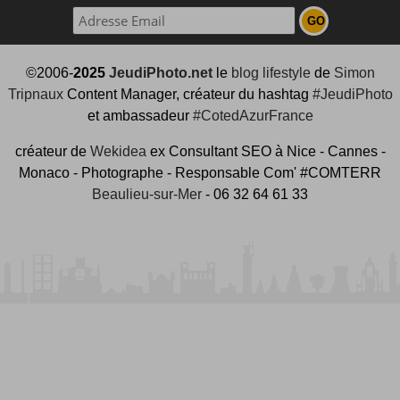
©2006-
2025
JeudiPhoto.net
le
blog lifestyle
de
Simon
Tripnaux
Content Manager, créateur du hashtag
#JeudiPhoto
et ambassadeur
#CotedAzurFrance
créateur de
Wekidea
ex Consultant SEO à Nice - Cannes -
Monaco - Photographe - Responsable Com' #COMTERR
Beaulieu-sur-Mer
- 06 32 64 61 33