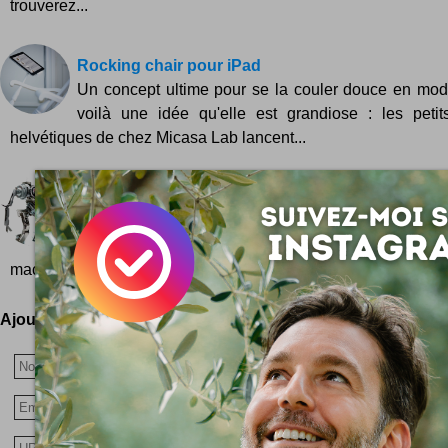
trouverez...
Rocking chair pour iPad
Un concept ultime pour se la couler douce en mode
voilà une idée qu'elle est grandiose : les peti
helvétiques de chez Micasa Lab lancent...
High-tech + recyclage = robots
Des robots bricolés avec des objets électroniques
travail de Andrea Petrachi : récupérer et assemble
machines high-tech, des outils...
Ajoutez votre avis !