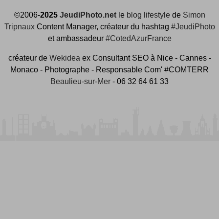
©2006-
2025
JeudiPhoto.net
le
blog lifestyle
de
Simon
Tripnaux
Content Manager, créateur du hashtag
#JeudiPhoto
et ambassadeur
#CotedAzurFrance
créateur de
Wekidea
ex Consultant SEO à Nice - Cannes -
Monaco - Photographe - Responsable Com' #COMTERR
Beaulieu-sur-Mer
- 06 32 64 61 33