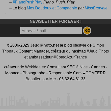
–
#PianoPushPlay
Piano. Push. Play.
– Le blog
Mes Doudoux et Compagnie
par
MissBrownie
NEWSLETTER FOR EVER !
©2006-
2025
JeudiPhoto.net
le
blog lifestyle
de
Simon
Tripnaux
Content Manager, créateur du hashtag
#JeudiPhoto
et ambassadeur
#CotedAzurFrance
créateur de
Wekidea
ex Consultant SEO à Nice - Cannes -
Monaco - Photographe - Responsable Com' #COMTERR
Beaulieu-sur-Mer
- 06 32 64 61 33