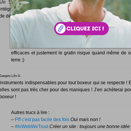
Un Snack Bowl c'est aussi une poubelle de table astuci
intégrée sous le bol. Un truc de dingues qui va révolutionner le
de délassement des papilles. Une photo de la bête ? Oui, voilà !
Bien sympas ces gants, et j'espère qu'ils sont aussi bie
sont beaux à voir, parce que certaines maniques ne so
efficaces et justement le gratin risque quand même de s
terre ;)
Garges Lès G
Instruments indispensables pour tout boxeur qui se respecte ! E
elles sont pas très cher pour des maniques ! J'en achèterai po
boxeur !
Autres trucs à lire :
–
Pff c'est pas facile des fois
Oui mais non !
–
#InWebWeTrust
Créer un site : toujours une bonne idée