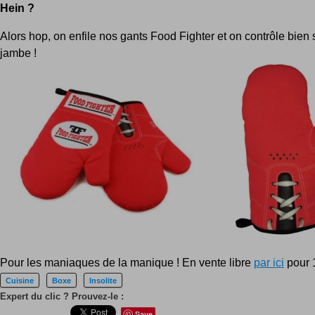
Hein ?
Alors hop, on enfile nos gants Food Fighter et on contrôle bien 
jambe !
Pour les maniaques de la manique ! En vente libre
par ici
pour 
Cuisine
Boxe
Insolite
Expert du clic ? Prouvez-le :
Save