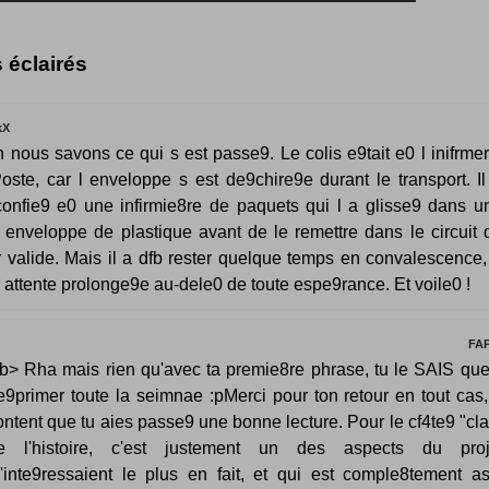
s éclairés
kX
 nous savons ce qui s est passe9. Le colis e9tait e0 l inifrmer
oste, car l enveloppe s est de9chire9e durant le transport. Il
onfie9 e0 une infirmie8re de paquets qui l a glisse9 dans u
e enveloppe de plastique avant de le remettre dans le circuit 
r valide. Mais il a dfb rester quelque temps en convalescence,
 attente prolonge9e au-dele0 de toute espe9rance. Et voile0 !
FA
b> Rha mais rien qu'avec ta premie8re phrase, tu le SAIS que
e9primer toute la seimnae :pMerci pour ton retour en tout cas,
ontent que tu aies passe9 une bonne lecture. Pour le cf4te9 "cl
e l'histoire, c'est justement un des aspects du pro
'inte9ressaient le plus en fait, et qui est comple8tement a