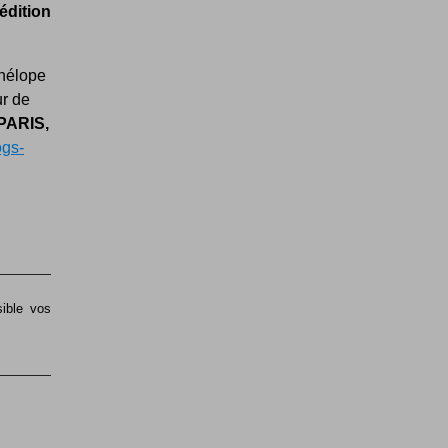
 édition
énélope
ur de
PARIS,
ogs-
sible vos