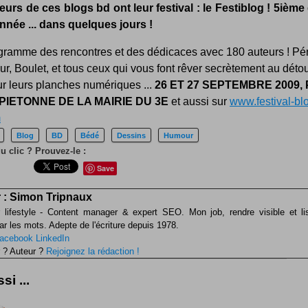
eurs de ces blogs bd ont leur festival : le Festiblog ! 5ième
année ... dans quelques jours !
gramme des rencontres et des dédicaces avec 180 auteurs ! P
ur, Boulet, et tous ceux qui vous font rêver secrètement au déto
ur leurs planches numériques ...
26 ET 27 SEPTEMBRE 2009, 
PIETONNE DE LA MAIRIE DU 3E
et aussi sur
www.festival-bl
m
Blog
BD
Bédé
Dessins
Humour
u clic ? Prouvez-le :
Save
 :
Simon Tripnaux
 lifestyle - Content manager & expert SEO. Mon job, rendre visible et li
ar les mots. Adepte de l'écriture depuis 1978.
acebook
LinkedIn
 ? Auteur ?
Rejoignez la rédaction !
si ...