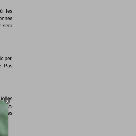
ù les
bonnes
e sera
ciper,
de Pas
jolies
X
iques
ntures