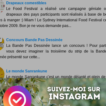
Drapeaux comestibles
Le Food Festival a réalisé une campagne géniale o
drapeaux des pays participants sont réalisés à base de 
s à manger :) Miam ! Le Sydney International Food Festival c
tobre 2009. Bon je ne vous demande pas...
Concours Bande Pas Dessinée
La Bande Pas Dessinée lance un concours ! Pour parti
vous devez imaginer la troisième du strip de la Ban
née présenté sur cette...
Le monde Sanrankune
Le monde Sanrankune c'est un monde déjanté et plein de 
choses pas vraiment consensuelles ... Avec des rubr
ioses comme Le monde merveilleux de Facebook ou les ave
oupe de métal...