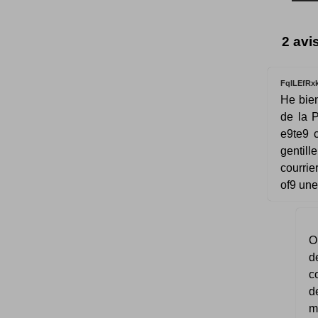
2 avi
FqILEfRx
He bien
de la P
e9te9 c
gentill
courrie
of9 une
O
d
c
d
m