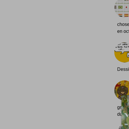
chose
en oc
Dessi
grand
du gr