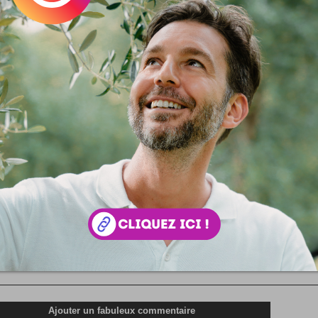
Batscenseur
Quand Batman prend l'ascenseur ... Le camarade grap
Boidin propose des édifiantes aventures de Batman da
en scène ébouriffa...
 votre avis !