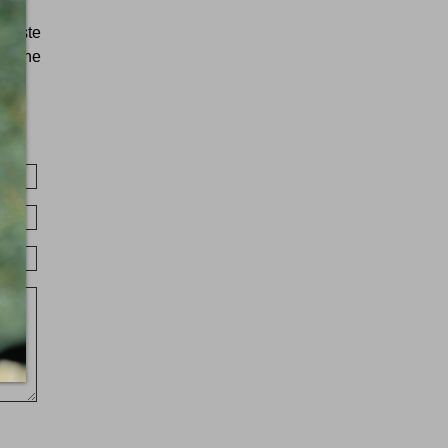
histe
ns une