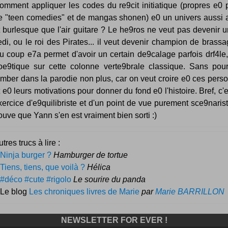
omment appliquer les codes du re9cit initiatique (propres e0
e "teen comedies" et de mangas shonen) e0 un univers aussi 
t burlesque que l'air guitare ? Le he9ros ne veut pas devenir 
edi, ou le roi des Pirates... il veut devenir champion de brassag
u coup e7a permet d'avoir un certain de9calage parfois drf4le,
oe9tique sur cette colonne verte9brale classique. Sans pour
omber dans la parodie non plus, car on veut croire e0 ces per
t e0 leurs motivations pour donner du fond e0 l'histoire. Bref, c'e
xercice d'e9quilibriste et d'un point de vue purement sce9narist
rouve que Yann s'en est vraiment bien sorti :)
tres trucs à lire :
Ninja burger ?
Hamburger de tortue
Tiens, tiens, que voilà ?
Hélica
#déco #cute #rigolo
Le sourire du panda
 Le blog
Les chroniques livres de Marie
par
Marie BARRILLON
NEWSLETTER FOR EVER !