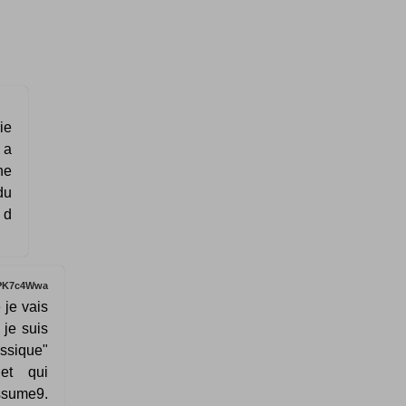
ie
 a
ne
du
 d
PK7c4Wwa
 je vais
 je suis
assique"
jet qui
ssume9.