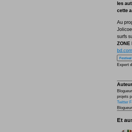
les aut
cette 
Au pro
Jolicoe
surfs s
ZONE 
bd.co
Festival
Expert d
Auteur
Blogueur
projets p
Twitter
F
Blogueur
Et aus