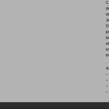
C
d
e
J
D
p
t
e
e
t
Au
–
–
–
–