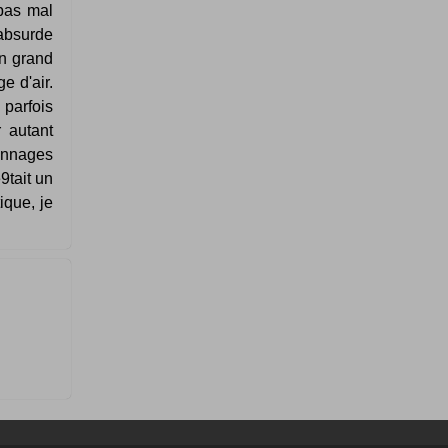
 pas mal
absurde
un grand
e d'air.
 parfois
 autant
sonnages
9tait un
ique, je