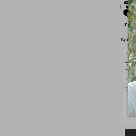
mise 
Ajoutez