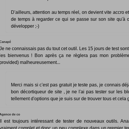
D'ailleurs, attention au temps réel, on devient vite accro 
de temps à regarder ce qui se passe sur son site qu'à o
développer ;-)
Canapé
Je ne connaissais pas du tout cet outil. Les 15 jours de test son
les bienvenus ! Bon après ça ne règlera pas mon problème
provided) malheureusement...
Merci mais si c'est pas gratuit je teste pas, je connais dé
bon décortiqueur de site , je ne l'ai pas tester sur les bl
tellement d'options que je suis sur de trouver tous et cela g
Agence de co
Il est toujours intéressant de tester de nouveaux outils. Anal
vraiment complet et donc un peu complexe dans un premier te