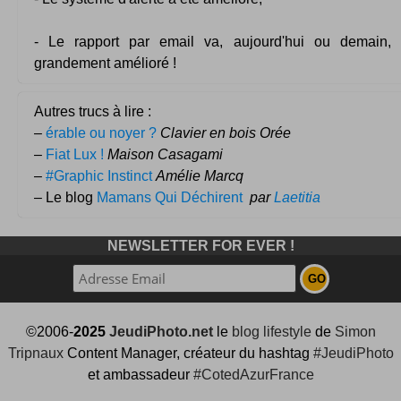
- Le rapport par email va, aujourd'hui ou demain, ê
grandement amélioré !
Autres trucs à lire :
–
érable ou noyer ?
Clavier en bois Orée
–
Fiat Lux !
Maison Casagami
–
#Graphic Instinct
Amélie Marcq
– Le blog
Mamans Qui Déchirent
par
Laetitia
NEWSLETTER FOR EVER !
©2006-
2025
JeudiPhoto.net
le
blog lifestyle
de
Simon
Tripnaux
Content Manager, créateur du hashtag
#JeudiPhoto
et ambassadeur
#CotedAzurFrance