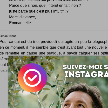
Parce que sinon, quel intérêt en fait, non ?
juste parce que c'est plus intuitif...?
Merci d'avance,
Emmanuelle.
Simon Tripna
Pour ce qui est du (not provided) qui agite un peu la blogos
en ce moment, il me semble que c'est avant tout une nouvelle
de remettre en cause une pratique, à savoir calquer ses opti
sémantiques sur la demande via les statistiques. On ne peut p
tout la dessus ; il y a forcément d'autres visiteurs potentiels à 
les seuls qui sont déjà passés par là quelques temps plus tôt, n
J'utilise Analytics et je le trouve vraiment bien, certes il
pratique que FERank (quoi que je n'ai pas encore essay
c'est plus pratique d'utiliser un outil déjà bien connu pou
tutoriels facilement.