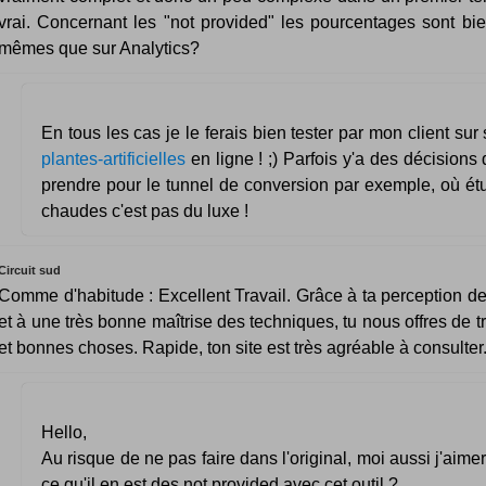
vrai. Concernant les "not provided" les pourcentages sont bie
mêmes que sur Analytics?
En tous les cas je le ferais bien tester par mon client sur
plantes-artificielles
en ligne ! ;) Parfois y'a des décisions q
prendre pour le tunnel de conversion par exemple, où ét
chaudes c'est pas du luxe !
Circuit sud
Comme d'habitude : Excellent Travail. Grâce à ta perception d
et à une très bonne maîtrise des techniques, tu nous offres de t
et bonnes choses. Rapide, ton site est très agréable à consulter
Hello,
Au risque de ne pas faire dans l'original, moi aussi j'aime
ce qu'il en est des not provided avec cet outil ?