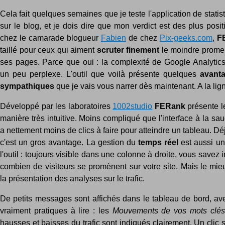
Cela fait quelques semaines que je teste l'application de stati
sur le blog, et je dois dire que mon verdict est des plus posit
chez le camarade blogueur
Fabien
de chez
Pix-geeks.com
,
F
taillé pour ceux qui aiment
scruter finement
le moindre promen
ses pages. Parce que oui : la complexité de Google Analytics 
un peu perplexe. L'outil que voilà présente quelques
avant
sympathiques
que je vais vous narrer dès maintenant. A la lig
Développé par les laboratoires
1002studio
FERank
présente l
manière très intuitive. Moins compliqué que l'interface à la sau
a nettement moins de clics à faire pour atteindre un tableau. Déj
c'est un gros avantage. La gestion du
temps réel
est aussi un
l'outil : toujours visible dans une colonne à droite, vous savez
combien de visiteurs se promènent sur votre site. Mais le mie
la présentation des analyses sur le trafic.
De petits messages sont affichés dans le tableau de bord, a
vraiment pratiques à lire : les
Mouvements de vos mots clés
hausses et baisses du trafic sont indiqués clairement. Un clic