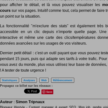
pour afficher le détail, et là vous pouvez visualiser les
mo
cours
sur vos pages. Intuitif comme tout, cela permet de faire 
un point sur la situation.
La fonctionnalité "m'exclure des stats" est également très 
accessible en un clic depuis n'importe quelle page. U
interactive et même une carte des clics/températures donn
données avancées sur les usages de vos visiteurs.
Dernier petit détail : c'est un outil payant que vous pouvez test
pendant 15 jours, puis qui adapte ses tarifs à votre trafic. Pour
vous avez du monde, plus vous utilisez leur base de données, 
! A tester de toute urgence !
Statistiques
Analyses
Web
Référencement
Propagez ce billet sur les réseaux :
Save
Auteur :
Simon Tripnaux
Blogueur lifestyle - Content manager & expert SEO. Mon job, rendre visib