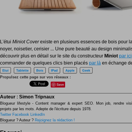
L'étui
Miniot Cover
existe en plusieurs essences de bois pour la f
noyer, noisetier, cerisier ... Une pure beauté au design minimali
découvrir plus en détail sur le site du constructeur
Miniot
par ici
commander de quelques clics bien placés
par là
en échange de
Etui
Tablette
Bois
IPad
Apple
Geek
Propulsez cette page sur vos réseaux :
Save
Auteur :
Simon Tripnaux
Blogueur lifestyle - Content manager & expert SEO. Mon job, rendre visib
projets par les mots. Adepte de l'écriture depuis 1978.
Twitter
Facebook
LinkedIn
Blogueur ? Auteur ?
Rejoignez la rédaction !