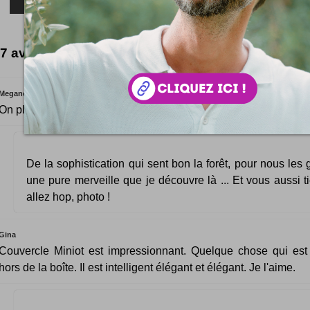
7 avis lumineux
Megane
On plutôt un transat pour les vacances d'été !
De la sophistication qui sent bon la forêt, pour nous les g
une pure merveille que je découvre là ... Et vous aussi tie
allez hop, photo !
Gina
Couvercle Miniot est impressionnant. Quelque chose qui est
hors de la boîte. Il est intelligent élégant et élégant. Je l'aime.