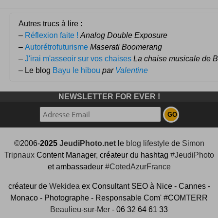
Autres trucs à lire :
–
Réflexion faite !
Analog Double Exposure
–
Autorétrofuturisme
Maserati Boomerang
–
J'irai m'asseoir sur vos chaises
La chaise musicale de B
– Le blog
Bayu le hibou
par
Valentine
NEWSLETTER FOR EVER !
©2006-
2025
JeudiPhoto.net
le
blog lifestyle
de
Simon
Tripnaux
Content Manager, créateur du hashtag
#JeudiPhoto
et ambassadeur
#CotedAzurFrance
créateur de
Wekidea
ex Consultant SEO à Nice - Cannes -
Monaco - Photographe - Responsable Com' #COMTERR
Beaulieu-sur-Mer
- 06 32 64 61 33