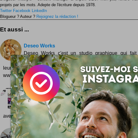
projets par les mots. Adepte de l'écriture depuis 1978.
Twitter
Facebook
LinkedIn
Blogueur ? Auteur ?
Rejoignez la rédaction !
Et aussi ...
Deseo Works
Deseo Works c'est un studio graphique qui fai
superbes et qui en tient boutique sur le web ... Que
leurs oeuvres numériques ... les belles images c'es
www.deseoworks....
Bloguer ailleurs : Vitrines Parisiennes !
Fin du teasing pour mes lecteurs fidèles : le nouvea
à flot ! Comme je vous l'avais annoncé dans de
aventures, je commence à bloguer sur un tout nouveau...
Quatre vélos