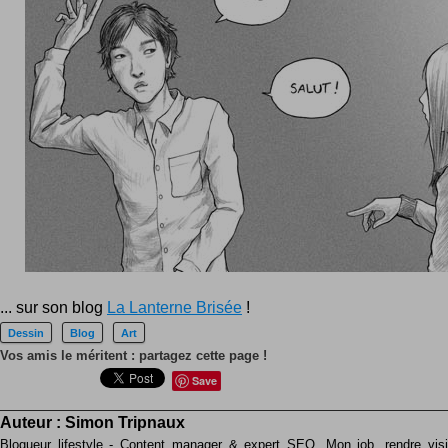
... sur son blog
La Lanterne Brisée
!
Dessin
Blog
Art
Vos amis le méritent : partagez cette page !
Save
Auteur :
Simon Tripnaux
Blogueur lifestyle - Content manager & expert SEO. Mon job, rendre visib