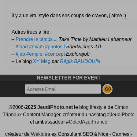
il y a un vrai style dans ses coups de crayon, j'aime :)
Autres trucs à lire :
–
Prendre le temps ...
Take Time by Mathieu Lehanneur
–
#food #miam #photos !
Sandwiches 2.0
–
#job #emploi #concept
Explorajob
– Le blog
XY Mag
par
Régis BAUDOUIN
NEWSLETTER FOR EVER !
©2006-
2025
JeudiPhoto.net
le
blog lifestyle
de
Simon
Tripnaux
Content Manager, créateur du hashtag
#JeudiPhoto
et ambassadeur
#CotedAzurFrance
créateur de
Wekidea
ex Consultant SEO à Nice - Cannes -