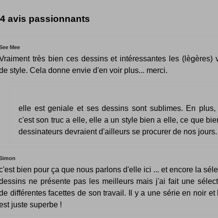
4 avis passionnants
See Mee
Vraiment très bien ces dessins et intéressantes les (lègères) v
de style. Cela donne envie d'en voir plus... merci.
elle est geniale et ses dessins sont sublimes. En plus, c
c'est son truc a elle, elle a un style bien a elle, ce que 
dessinateurs devraient d'ailleurs se procurer de nos jours.
Simon
c'est bien pour ça que nous parlons d'elle ici ... et encore la sél
dessins ne présente pas les meilleurs mais j'ai fait une sélect
de différentes facettes de son travail. Il y a une série en noir et
est juste superbe !