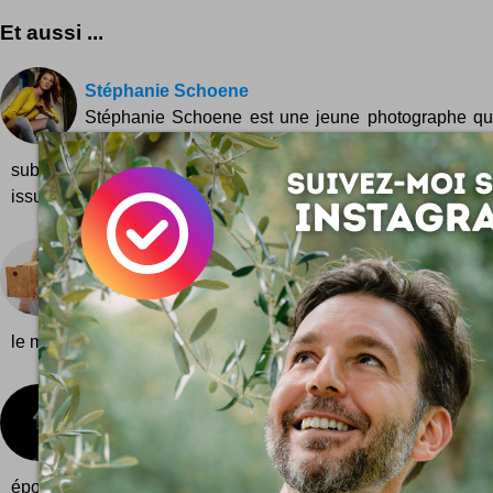
Et aussi ...
Stéphanie Schoene
Stéphanie Schoene est une jeune photographe qui 
mode et le fashion bien hype. Elle a un oeil sur le b
sublimer par la photo ! En fait, elle a même deux yeux :) Qu
issues du portfolio de Stéphanie Schoene ... R...
Ryohei Yoshiyuki peint le pain
Peindre sur du pain ... une idée gourmande ! C'e
Ryohei Yoshiyuki : concevoir un pain qui puisse se
le modèle d'une palette...
L'homme aux deux visages
Une photo troublante et édifiante pour un portrait tr
temps à autres je tombe sur une photo à la
époustouflante au détour d'une ballade impromp...