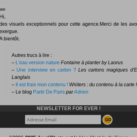
Will
Hi,
des visuels exceptionnels pour cette agence.Merci de les avo
exergue.
A bientôt.
Autres trucs à lire :
–
L'eau version nature
Fontaine à planter by Laorus
–
Une interview en carton ?
Les cartons magiques d'E
Langlais
–
Il est frais mon contenu !
Wriiters : du contenu à la carte !
– Le blog
Partir De Paris
par
Adrien
NEWSLETTER FOR EVER !