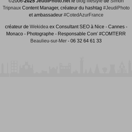
©2006-
2025
JeudiPhoto.net
le
blog lifestyle
de
Simon
Tripnaux
Content Manager, créateur du hashtag
#JeudiPhoto
et ambassadeur
#CotedAzurFrance
créateur de
Wekidea
ex Consultant SEO à Nice - Cannes -
Monaco - Photographe - Responsable Com' #COMTERR
Beaulieu-sur-Mer
- 06 32 64 61 33