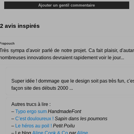
2 avis inspirés
Frapouch
Très sympa d'avoir parlé de notre projet. Ca fait plaisir, d'aut
nombreuses innovations devraient rapidement voir le jour...
Super idée ! dommage que le design soit pas très fun, c'e
façon site des débuts 2000 ...
Autres trucs à lire :
–
Typo ergo sum
HandmadeFont
–
C'est douloureux !
Sapin dans les poumons
–
Le héros au poil !
Petit Poilu
– Le blog
Aline Cook & Co
par
Aline