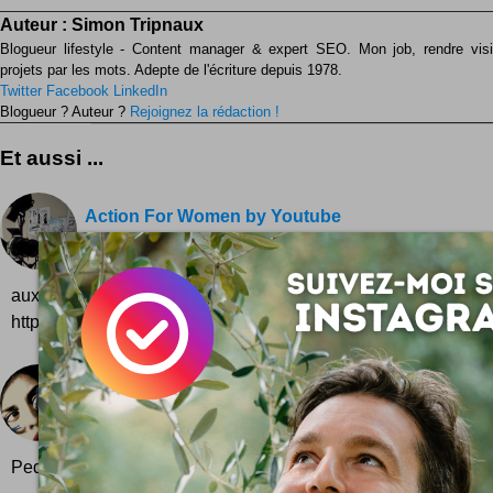
Auteur :
Simon Tripnaux
Blogueur lifestyle - Content manager & expert SEO. Mon job, rendre visib
projets par les mots. Adepte de l'écriture depuis 1978.
Twitter
Facebook
LinkedIn
Blogueur ? Auteur ?
Rejoignez la rédaction !
Et aussi ...
Action For Women by Youtube
Action For Women c'est une oprétaion lancée 
l'occasion de la Mostra de Venise ... pour sensibili
aux violences faites aux femmes ... La chaîne sur Youtube
http://www.youtube.com/actionforwomen
Sélection officielle Festival de Cannes 2009
Voici les 20 films sélectionnés pour le Festival
cette année ! Films en compétition : Les Etreint
Pedro Almodovar Fish Tank de Andrea Arnold Un...