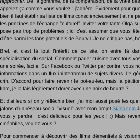
rapprocher.
De l'algorithme, de la comparaison, de la vraie ba
appelez ça comme vous voulez : j'adhère. Évidement pour que
bien il faut établir sa liste de films consciencieusement et ne p
les principes de l'échange "culturel". Inviter votre tante Olga 
pose pas trop de problèmes ; ici c'est assumer que vous ête
d'être parmi les fans potentiels de Bourvil. Je ne critique pas, he
Bref, et c'est là tout l'intérêt de ce site, on entre là da
spécialisation du social. Comment parler cuisine avec tous vo
une soirée, facile. Sur Facebook ou Twitter par contre, vous n
informations dans un flux ininterrompu de sujets divers. Le gén
crin. D'accord pour faire revenir le pot-au-feu, mais la pétitio
libre, je la fais légèrement dorer avec une noix de beurre ?
Et d'ailleurs si on y réfléchis bien j'ai moi aussi posé les qu
jalons d'un réseau social "visuel" avec mon projet
SiJoli.com
J
vous y perdre : c'est délicieux pour les yeux ! :) Mais rev
cinéphiles, voulez-vous ?
Pour commencer à découvrir des films démentiels à visionn