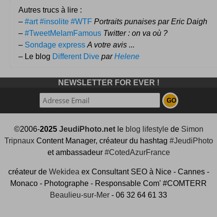
Autres trucs à lire :
–
#art #insolite #WTF
Portraits punaises par Eric Daigh
–
#TweetMeIamFamous
Twitter : on va où ?
–
Sondage express
A votre avis ...
– Le blog
Different Dive
par
Helene
NEWSLETTER FOR EVER !
©2006-
2025
JeudiPhoto.net
le
blog lifestyle
de
Simon
Tripnaux
Content Manager, créateur du hashtag
#JeudiPhoto
et ambassadeur
#CotedAzurFrance
créateur de
Wekidea
ex Consultant SEO à Nice - Cannes -
Monaco - Photographe - Responsable Com' #COMTERR
Beaulieu-sur-Mer
- 06 32 64 61 33