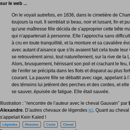
sur le web ...
On le voyait autrefois, en 1836, dans le cimetière de Cha
toujours la nuit. Il semblait si beau, noir et luisant, fin et p
qu'une maîtresse fille décida de s'approprier cette bête m
qui n'appartenait à personne. Elle l'approcha sans difficul
à cru en toute tranquillité, et la monture et sa cavalière év
avec autant d'aisance que s'ils avaient fait cela toute leur v
se retrouvèrent ainsi, tout naturellement, sur la rive de la 
Alors, brusquement, hérissant son poil et crachant le feu, 
de l'enfer se précipita dans les flots et disparut au plus for
courant. La pauvre fille se débattit avec rage, appelant à l'
des témoins lui jetèrent des perches et des cordes, et elle
se sauver, épuisée de fatigue. Elle était sauvée.
Illustration : "rencontre de l'auteur avec le cheval Gauvain" par
Alexandre
. D'autres chevaux de légendes
ici
. Quant au cheval
s'appelait Kein Kaled !
Légendes
Histoires
Conte
Cheval