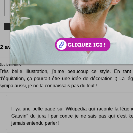
2 avis lumineux
Equipement C
Très belle illustration, j'aime beaucoup ce style. En tan
d'équitation, ça pourrait être une idée de décoration :) La lé
sympa aussi, je ne la connaissais pas du tout !
Il ya une belle page sur Wikipedia qui raconte la lége
Gauvin" du jura ! par contre je ne sais pas qui c'est ke
jamais entendu parler !