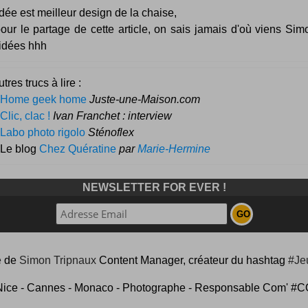
dée est meilleur design de la chaise,
our le partage de cette article, on sais jamais d'où viens Sim
idées hhh
tres trucs à lire :
Home geek home
Juste-une-Maison.com
Clic, clac !
Ivan Franchet : interview
Labo photo rigolo
Sténoflex
 Le blog
Chez Quératine
par
Marie-Hermine
NEWSLETTER FOR EVER !
e
de
Simon Tripnaux
Content Manager, créateur du hashtag
#Je
Nice - Cannes - Monaco - Photographe - Responsable Com'