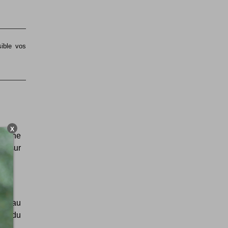
sible vos
X
 ! Une
os sur
bureau
urs du