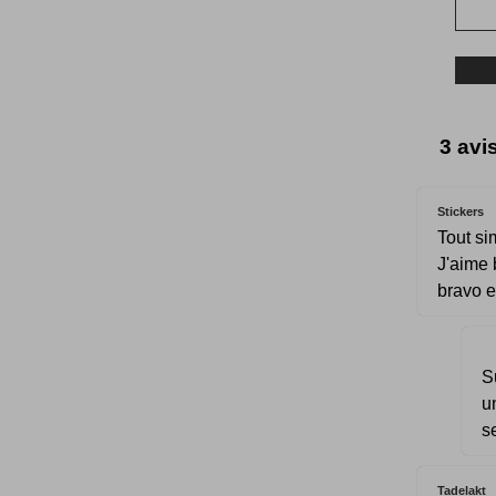
3 avi
Stickers
Tout s
J'aime 
bravo e
S
u
s
Tadelakt