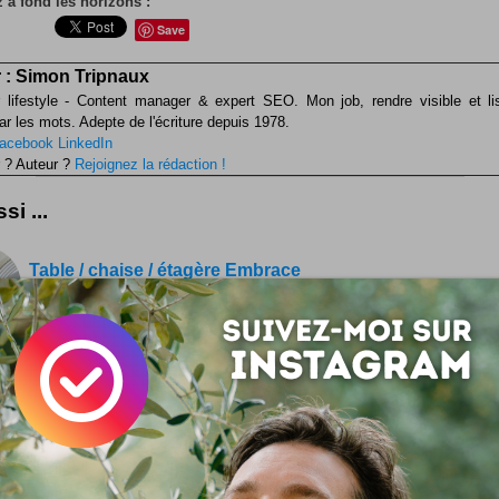
 à fond les horizons :
Save
 :
Simon Tripnaux
 lifestyle - Content manager & expert SEO. Mon job, rendre visible et li
ar les mots. Adepte de l'écriture depuis 1978.
acebook
LinkedIn
 ? Auteur ?
Rejoignez la rédaction !
si ...
Table / chaise / étagère Embrace
Embrace c'est un meuble génialement beau et modulaire
création signée du designer Anglais John Green Plus d'inf
ce sur johngreendesigns...
Mon bureau dans mon jardin
C'est tout simplement exactement ce que je cherche ! Un 
tout équipé à poser dans le jardin pour un travail hors les m
le et en plein cœur...