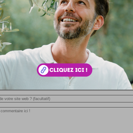
Since 1337
Since1337.com c'est un site pur geek qui vend ... des crav
Je dis : il y en a ils ont pas peur des défis ! :) Since1337.co
en joli site qui s'exprime en plein dans le web et en plein d
fashion...
 votre avis !