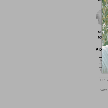
un bi
touch'
Ajoutez