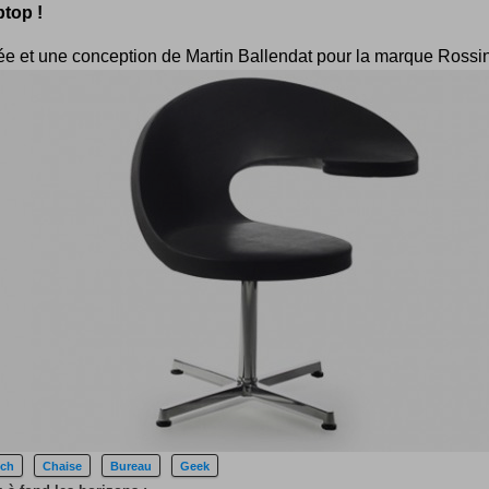
ptop !
ée et une conception de Martin Ballendat pour la marque Rossin
ech
Chaise
Bureau
Geek