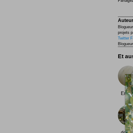
Partagez
Auteur
Blogueur
projets p
Twitter
F
Blogueur
Et aus
Embra
domici