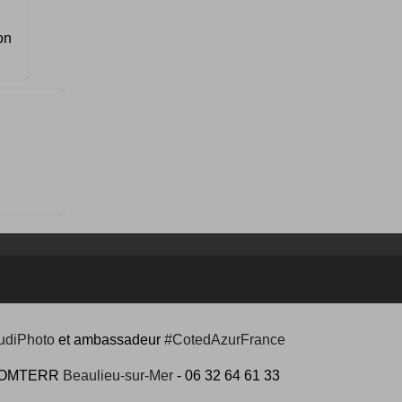
on
udiPhoto
et ambassadeur
#CotedAzurFrance
 #COMTERR
Beaulieu-sur-Mer
- 06 32 64 61 33