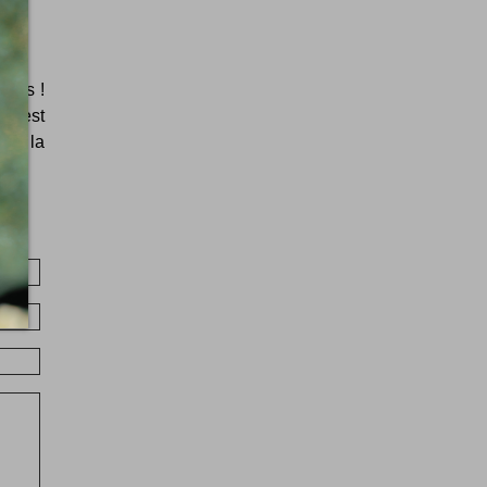
ates !
m c'est
ans la