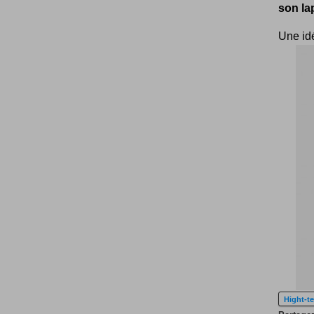
son la
Une id
Hight-t