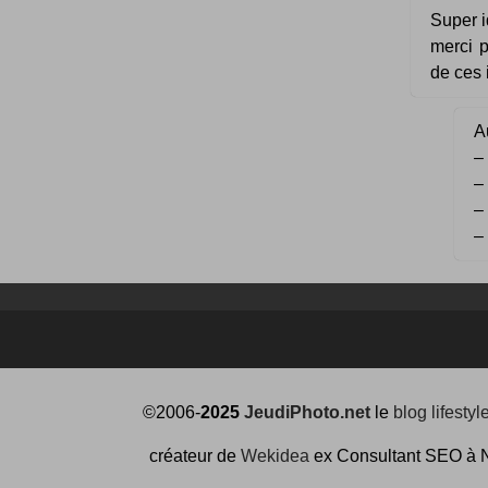
Super i
merci p
de ces 
Au
–
–
–
–
©2006-
2025
JeudiPhoto.net
le
blog lifestyl
créateur de
Wekidea
ex Consultant SEO à 