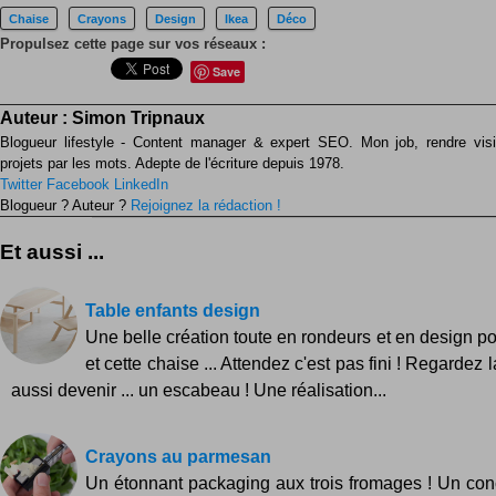
Chaise
Crayons
Design
Ikea
Déco
Propulsez cette page sur vos réseaux :
Save
Auteur :
Simon Tripnaux
Blogueur lifestyle - Content manager & expert SEO. Mon job, rendre visib
projets par les mots. Adepte de l'écriture depuis 1978.
Twitter
Facebook
LinkedIn
Blogueur ? Auteur ?
Rejoignez la rédaction !
Et aussi ...
Table enfants design
Une belle création toute en rondeurs et en design po
et cette chaise ... Attendez c'est pas fini ! Regardez 
aussi devenir ... un escabeau ! Une réalisation...
Crayons au parmesan
Un étonnant packaging aux trois fromages ! Un con