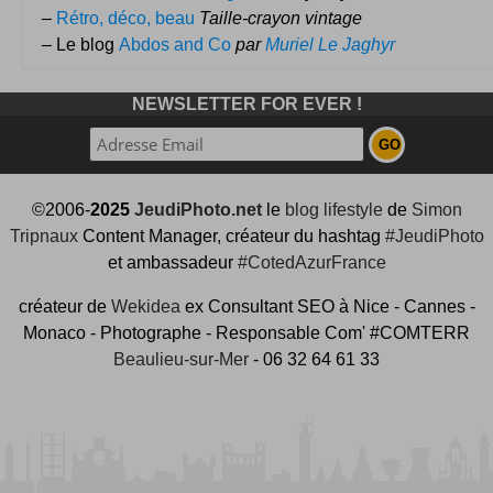
–
Rétro, déco, beau
Taille-crayon vintage
– Le blog
Abdos and Co
par
Muriel Le Jaghyr
NEWSLETTER FOR EVER !
©2006-
2025
JeudiPhoto.net
le
blog lifestyle
de
Simon
Tripnaux
Content Manager, créateur du hashtag
#JeudiPhoto
et ambassadeur
#CotedAzurFrance
créateur de
Wekidea
ex Consultant SEO à Nice - Cannes -
Monaco - Photographe - Responsable Com' #COMTERR
Beaulieu-sur-Mer
- 06 32 64 61 33