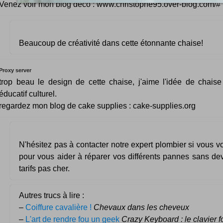
Venez voir mon blog déco : www.christophe95.over-blog.com/#
Beaucoup de créativité dans cette étonnante chaise!
Proxy server
trop beau le design de cette chaise, j'aime l'idée de chais
éducatif culturel.
regardez mon blog de cake supplies : cake-supplies.org
N'hésitez pas à contacter notre expert plombier si vous v
pour vous aider à réparer vos différents pannes sans de
tarifs pas cher.
Autres trucs à lire :
–
Coiffure cavalière !
Chevaux dans les cheveux
–
L'art de rendre fou un geek
Crazy Keyboard : le clavier f