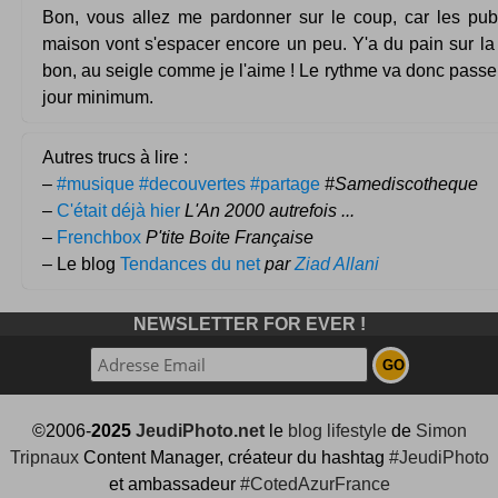
Bon, vous allez me pardonner sur le coup, car les publ
maison vont s'espacer encore un peu. Y'a du pain sur la
bon, au seigle comme je l'aime ! Le rythme va donc passer 
jour minimum.
Autres trucs à lire :
–
#musique #decouvertes #partage
#Samediscotheque
–
C'était déjà hier
L'An 2000 autrefois ...
–
Frenchbox
P'tite Boite Française
– Le blog
Tendances du net
par
Ziad Allani
NEWSLETTER FOR EVER !
©2006-
2025
JeudiPhoto.net
le
blog lifestyle
de
Simon
Tripnaux
Content Manager, créateur du hashtag
#JeudiPhoto
et ambassadeur
#CotedAzurFrance