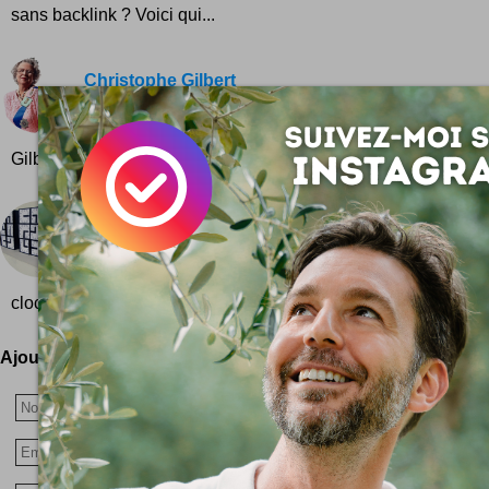
sans backlink ? Voici qui...
Christophe Gilbert
Christophe Gilbert est un Belge magicien de la retou
Quelques unes des manipulations visuelles de
Gilbert ... Et une bonne dose d'humour pour...
The clock clock
Une horloge géante composée de plusieurs horlo
passer des aiguilles analogiques au cadran num
clock clock est un projet de Humans...
Ajoutez votre avis !