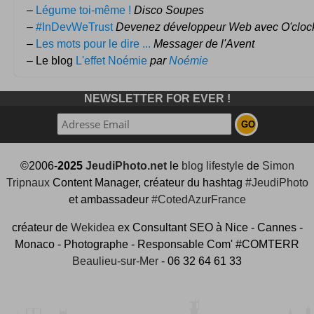
–
Légume toi-même !
Disco Soupes
–
#InDevWeTrust
Devenez développeur Web avec O'clock
–
Les mots pour le dire ...
Messager de l'Avent
– Le blog
L'effet Noémie
par
Noémie
NEWSLETTER FOR EVER !
©2006-
2025
JeudiPhoto.net
le
blog lifestyle
de
Simon
Tripnaux
Content Manager, créateur du hashtag
#JeudiPhoto
et ambassadeur
#CotedAzurFrance
créateur de
Wekidea
ex Consultant SEO à Nice - Cannes -
Monaco - Photographe - Responsable Com' #COMTERR
Beaulieu-sur-Mer
- 06 32 64 61 33