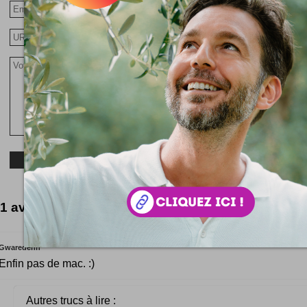
1 avis pour le moment
Gwaredenn
Enfin pas de mac. :)
Autres trucs à lire :