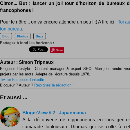
Citron... But : lancer un joli tour d'horizon de bureaux 
francophones !
Pour le nôtre... on va encore attendre un peu ! :) A lire ici :
Toi a
ton bureau
.
Blog
Photos
Buzz
Partagez à fond les horizons :
Save
Auteur :
Simon Tripnaux
Blogueur lifestyle - Content manager & expert SEO. Mon job, rendre visib
projets par les mots. Adepte de l'écriture depuis 1978.
Twitter
Facebook
LinkedIn
Blogueur ? Auteur ?
Rejoignez la rédaction !
Et aussi ...
BlogerView # 2 : Japanmania
A la découverte de nipponneries en tous genres 
camarade toulousain Thomas qui se colle à ce