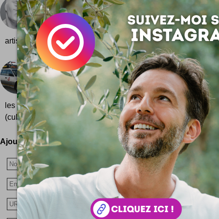
Héros modernes
Il y a des icônes de nos sociétés modernes qui va
statue ... non ? En tous cas c'est là l'idée de n
artiste italien Mauro Perucchetti qui s'est malicieusement...
Ectomobile : Ghostbusters
Les fans de Ghostbusters vont adorer cette répliqu
Ecto 1 plus connue sous le nom d'Ectomobile ... l
les courbes ont fondus, mais l'esprit est là ! On commence
(culte) du modèle original, celle du film Ghostbusters ... Et voici 
Ajoutez votre avis !