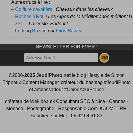
Autres trucs à lire :
–
Coiffure cavalière !
Chevaux dans les cheveux
–
Roches'n'Roll !
Les Alpes de la Méditerranée méritent l'
–
Zzz ...
La sieste. Partout !
– Le blog
Baz'art
par
Filou Bazart
NEWSLETTER FOR EVER !
©2006-
2025
JeudiPhoto.net
le
blog lifestyle
de
Simon
Tripnaux
Content Manager, créateur du hashtag
#JeudiPhoto
et ambassadeur
#CotedAzurFrance
créateur de
Wekidea
ex Consultant SEO à Nice - Cannes -
Monaco - Photographe - Responsable Com' #COMTERR
Beaulieu-sur-Mer
- 06 32 64 61 33