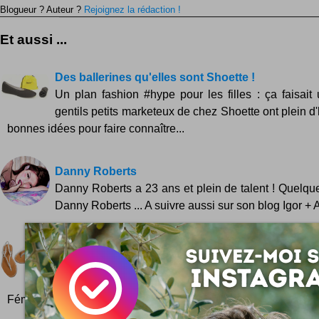
Blogueur ? Auteur ?
Rejoignez la rédaction !
Et aussi ...
Des ballerines qu'elles sont Shoette !
Un plan fashion #hype pour les filles : ça faisait 
gentils petits marketeux de chez Shoette ont plein d
bonnes idées pour faire connaître...
Danny Roberts
Danny Roberts a 23 ans et plein de talent ! Quelq
Danny Roberts ... A suivre aussi sur son blog Igor + 
Sandales Ose tes pensées
Simples et racées, des sandales blanches sig
pensées. C'est juste le must pour les bords de pla
Féminines et légères comme l'air et les embruns...