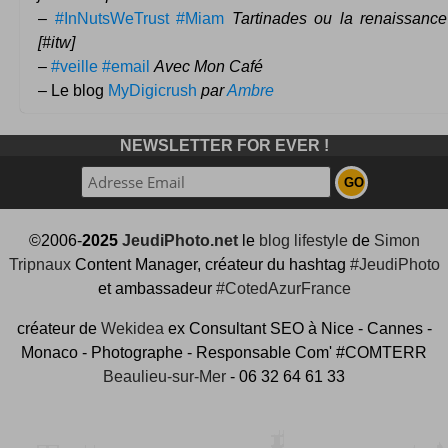
–
#InNutsWeTrust #Miam
Tartinades ou la renaissance
[#itw]
–
#veille #email
Avec Mon Café
– Le blog
MyDigicrush
par
Ambre
NEWSLETTER FOR EVER !
©2006-
2025
JeudiPhoto.net
le
blog lifestyle
de
Simon
Tripnaux
Content Manager, créateur du hashtag
#JeudiPhoto
et ambassadeur
#CotedAzurFrance
créateur de
Wekidea
ex Consultant SEO à Nice - Cannes -
Monaco - Photographe - Responsable Com' #COMTERR
Beaulieu-sur-Mer
- 06 32 64 61 33