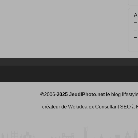
Au
–
–
–
–
©2006-
2025
JeudiPhoto.net
le
blog lifestyl
créateur de
Wekidea
ex Consultant SEO à 