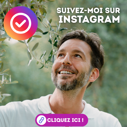
Chernobyl Day
Envie de changer d'ère ? Et d'ailleurs un bon bol d'air,
toujours meilleur sans césium, vous trouvez pas ? Le chiffre 
Seau à glace décapsuleur
Même en consommant avec modération, il faut savoir con
avec imagination ! Ce seau à glace muni de décapsuleur
ttra de conserver des bouteilles de bière (par exemple) a...
 votre avis !