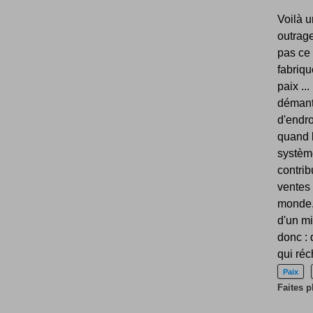
Voilà u
outrage
pas ce 
fabriqu
paix ..
démant
d'endro
quand l
systèm
contrib
ventes 
monde. 
d'un mi
donc :
qui réc
Paix
Faites p