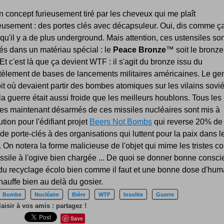
n concept furieusement tiré par les cheveux qui me plaît
usement : des portes clés avec décapsuleur. Oui, dis comme ça
qu'il y a de plus underground. Mais attention, ces ustensiles so
és dans un matériau spécial : le
Peace Bronze
™ soit le bronze
. Et c'est là que ça devient WTF : il s'agit du bronze issu du
èlement de bases de lancements militaires américaines. Le ge
it où devaient partir des bombes atomiques sur les vilains sovi
a guerre était aussi froide que les meilleurs houblons. Tous les
es maintenant désarmés de ces missiles nucléaires sont mis à
ution pour l'édifiant projet
Beers Not Bombs
qui reverse 20% de
de porte-clés à des organisations qui luttent pour la paix dans l
On notera la forme malicieuse de l'objet qui mime les tristes c
ssile à l'ogive bien chargée ... De quoi se donner bonne consc
 du recyclage écolo bien comme il faut et une bonne dose d'hu
hauffe bien au delà du gosier.
Bombe
Nucléaire
Bière
WTF
Insolite
Guerre
laisir à vos amis : partagez !
Save