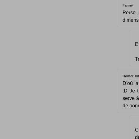
Fanny
Perso j
dimensi
E
T
Homer si
D'où la
:D Je t
serve à
de bonn
C
d