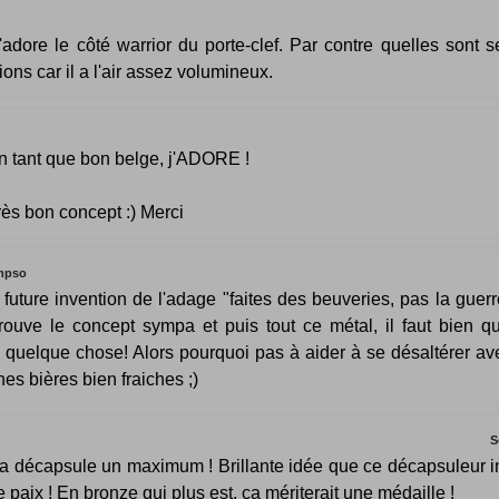
'adore le côté warrior du porte-clef. Par contre quelles sont s
ons car il a l'air assez volumineux.
n tant que bon belge, j'ADORE !
rès bon concept :) Merci
mpso
 future invention de l'adage "faites des beuveries, pas la guerr
rouve le concept sympa et puis tout ce métal, il faut bien qu'
 quelque chose! Alors pourquoi pas à aider à se désaltérer av
es bières bien fraiches ;)
S
a décapsule un maximum ! Brillante idée que ce décapsuleur in
e paix ! En bronze qui plus est, ça mériterait une médaille !