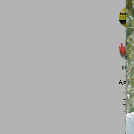
perme
Ajoutez