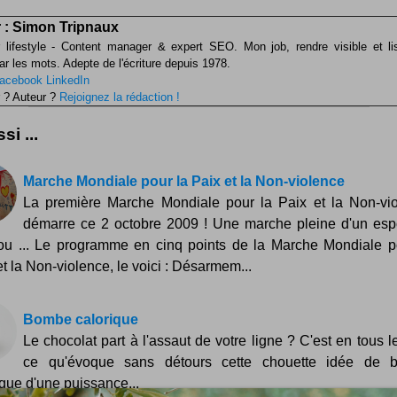
 :
Simon Tripnaux
 lifestyle - Content manager & expert SEO. Mon job, rendre visible et li
ar les mots. Adepte de l'écriture depuis 1978.
acebook
LinkedIn
 ? Auteur ?
Rejoignez la rédaction !
si ...
Marche Mondiale pour la Paix et la Non-violence
La première Marche Mondiale pour la Paix et la Non-vi
démarre ce 2 octobre 2009 ! Une marche pleine d'un esp
ou ... Le programme en cinq points de la Marche Mondiale p
et la Non-violence, le voici : Désarmem...
Bombe calorique
Le chocolat part à l'assaut de votre ligne ? C'est en tous l
ce qu'évoque sans détours cette chouette idée de 
ique d'une puissance...