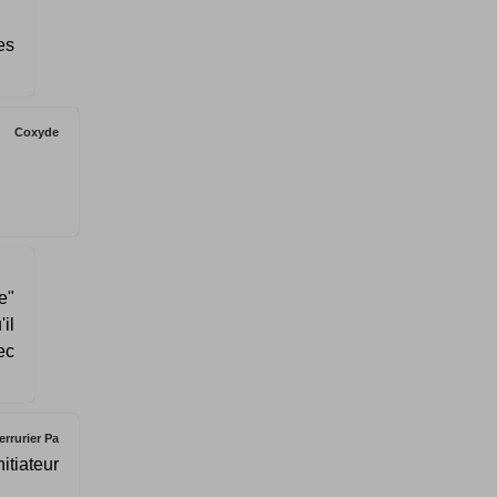
es
Coxyde
e"
il
ec
errurier Pa
itiateur