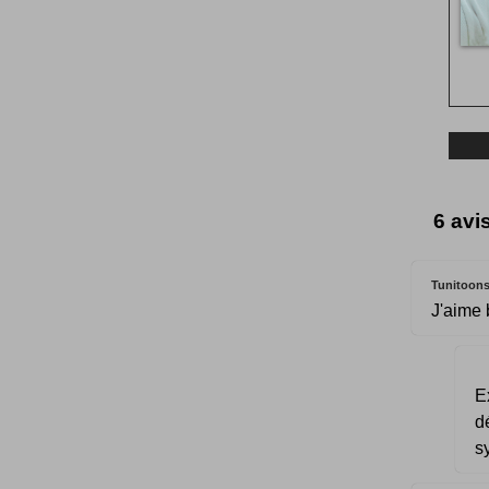
6 avis
Tunitoon
J'aime b
E
d
s