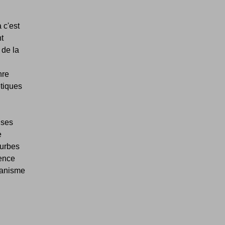
 c'est
nt
 de la
nre
étiques
 ses
e
ourbes
ience
manisme