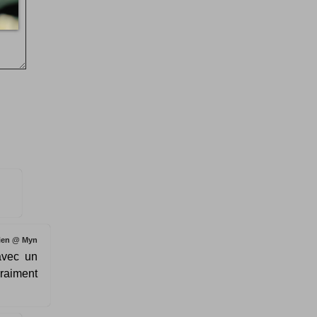
ien @ Myn
avec un
vraiment