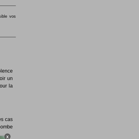
sible vos
olence
oir un
our la
es cas
bombe
X