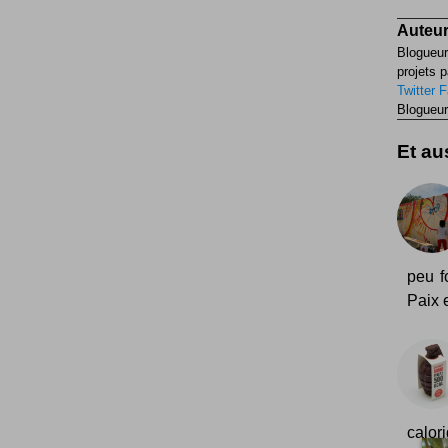
Auteur
Blogueur
projets p
Twitter
F
Blogueur
Et aus
peu f
Paix 
calor