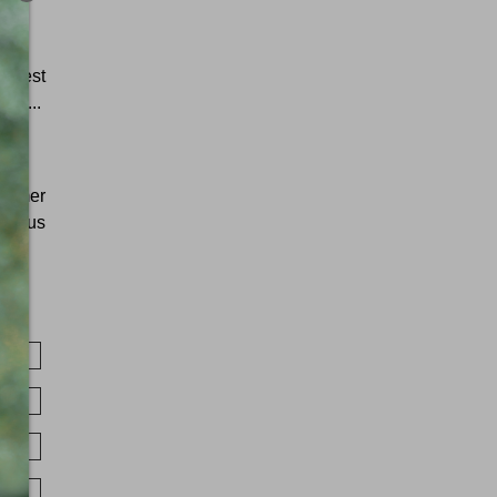
 c'est
qui...
sommer
s vous