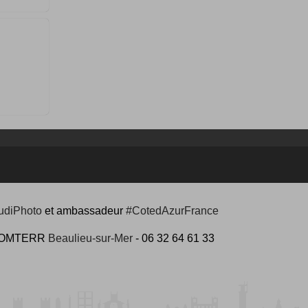
udiPhoto
et ambassadeur
#CotedAzurFrance
 #COMTERR
Beaulieu-sur-Mer
- 06 32 64 61 33