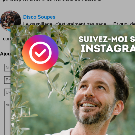
Disco Soupes
Le gaspillage, c'est vraiment pas sage ... Et quoi de
que de jeter de la nourriture ? Déjà dans nos 
consommateurs, il...
Ajoutez votre avis !