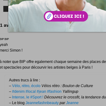
1 avis pour le moment
BIP BIP
yeah
merci Simon !
à noter que BIP offre egalement chaque semaine des places de
et spectacles pour décourvir les artistes belges à Paris !
Autres trucs à lire :
–
Vélo, rétro, écolo
Vélos rétro : Boulon de Culture
–
#denim #local #jean #fashion
Yallingup
–
Intense, le #Sport !
Découvrez le crossfit, la tendance 
– Le blog
Jeannefashnbeauty
par
Jeanne