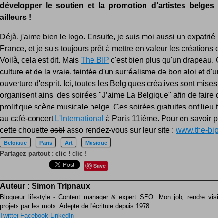
développer le soutien et la promotion d’artistes belges
ailleurs !
Déjà, j'aime bien le logo. Ensuite, je suis moi aussi un expatrié
France, et je suis toujours prêt à mettre en valeur les créations 
Voilà, cela est dit. Mais
The BIP
c'est bien plus qu'un drapeau. C
culture et de la vraie, teintée d'un surréalisme de bon aloi et d'
ouverture d'esprit. Ici, toutes les Belgiques créatives sont mises
organisent ainsi des soirées "J’aime La Belgique" afin de faire 
prolifique scène musicale belge. Ces soirées gratuites ont lieu 
au café-concert
L'International
à Paris 11ième. Pour en savoir p
cette chouette
asbl
asso rendez-vous sur leur site :
www.the-bi
Belgique
Paris
Art
Musique
Partagez partout : clic ! clic !
Save
Auteur :
Simon Tripnaux
Blogueur lifestyle - Content manager & expert SEO. Mon job, rendre visib
projets par les mots. Adepte de l'écriture depuis 1978.
Twitter
Facebook
LinkedIn