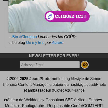
Autres trucs à lire :
–
#Art #Concept #NYC
Anish Kapoor prend possessio
Bridge Park
–
#projet #culture
Box livres Aksebo
–
Bio #Glouglou
Limonades bio GOÛD
– Le blog
On my tree
par
Aurore
NEWSLETTER FOR EVER !
©2006-
2025
JeudiPhoto.net
le
blog lifestyle
de
Simon
Tripnaux
Content Manager, créateur du hashtag
#JeudiPhoto
et ambassadeur
#CotedAzurFrance
créateur de
Wekidea
ex Consultant SEO à Nice - Cannes -
Monaco - Photographe - Responsable Com' #COMTERR