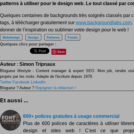
patterns à utiliser pour le design web. Le tout classé par co
Quelques centaines de backgrounds très soignés classés par c
tags, à télécharger gratuitement sur
www.backgroundlabs.com
.
donner de l'inspiration ou sublimer votre design pour le web !
Webdesign
Design
Patterns
Fonds
Quelques clics pour partager :
Save
Auteur :
Simon Tripnaux
Blogueur lifestyle - Content manager & expert SEO. Mon job, rendre visib
projets par les mots. Adepte de l'écriture depuis 1978.
Twitter
Facebook
LinkedIn
Blogueur ? Auteur ?
Rejoignez la rédaction !
Et aussi ...
600+ polices gratuites à usage commercial
Plus de 600 polices de caractères à utiliser libre
design et sites web ! C'est ce que propo