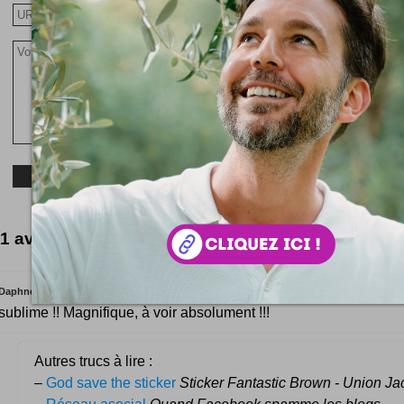
1 avis pour le moment
Film superbe et plein d'amour. La fratrie est ici au 
Daphnée
sublime !! Magnifique, à voir absolument !!!
Autres trucs à lire :
–
God save the sticker
Sticker Fantastic Brown - Union Ja