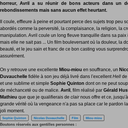
horreur, Avril a su réunir de bons acteurs dans un do
rebondissements mais sans aucun effet heurtant.
Il coule, effleure à peine et pourtant perce des sujets trop peu 
abordés comme la perversité, la complaisance, la religion, la cr
manipulation. Avril coule un long fleuve tranquille dans sa paix 
mais elle ne sait pas ... Un film bouleversant où la douleur, la d
beauté, et le jeu sain et franc de ce bon casting vous surprendr
assurément.
On y retrouve une excellente
Miou-miou
en souffrance, un
Nic
Duvauchelle
fidèle à son jeu déjà livré dans l'excellent
Hell
de 
et une sublime et simple
Sophie Quinton
dont on ne peut soup
de méchanceté ou de malice.
Avril
, film réalisé par
Gérald Hus
Mathieu
que que je qualifierais de
clair
nous offre et ce, jusqu'à
grande vérité où la vengeance n'a pas sa place car le pardon l
joli moment.
Sophie Quinton
Nicolas Duvauchelle
Film
Miou-miou
Boutons réservés aux gentilles personnes :