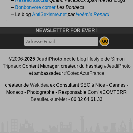
–
Réseau asocial
Quand Facebook spamme les blogs
–
Bonbonvore corner
Les Bonbecs
– Le blog
AntiSexisme.net
par
Noémie Renard
NEWSLETTER FOR EVER !
©2006-
2025
JeudiPhoto.net
le
blog lifestyle
de
Simon
Tripnaux
Content Manager, créateur du hashtag
#JeudiPhoto
et ambassadeur
#CotedAzurFrance
créateur de
Wekidea
ex Consultant SEO à Nice - Cannes -
Monaco - Photographe - Responsable Com' #COMTERR
Beaulieu-sur-Mer
- 06 32 64 61 33