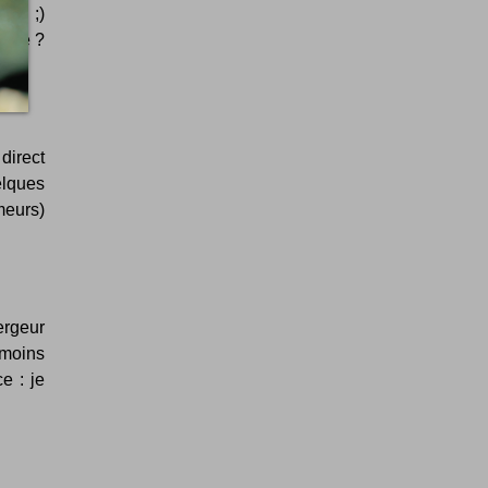
e ! ;)
hone ?
direct
elques
meurs)
rgeur
 moins
e : je