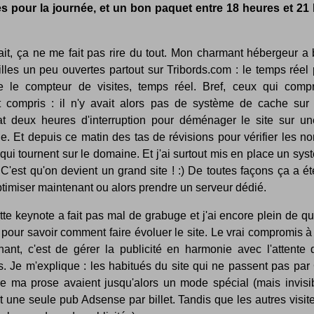
s pour la journée, et un bon paquet entre 18 heures et 21
ait, ça ne me fait pas rire du tout. Mon charmant hébergeur a
lles un peu ouvertes partout sur Tribords.com : le temps réel 
le compteur de visites, temps réel. Bref, ceux qui comp
nt compris : il n'y avait alors pas de système de cache sur l
at deux heures d'interruption pour déménager le site sur un
e. Et depuis ce matin des tas de révisions pour vérifier les n
 qui tournent sur le domaine. Et j'ai surtout mis en place un sy
C'est qu'on devient un grand site ! :) De toutes façons ça a été
ptimiser maintenant ou alors prendre un serveur dédié.
tte keynote a fait pas mal de grabuge et j'ai encore plein de q
 pour savoir comment faire évoluer le site. Le vrai compromis à
nant, c'est de gérer la publicité en harmonie avec l'attente
s. Je m'explique : les habitués du site qui ne passent pas pa
ire ma prose avaient jusqu'alors un mode spécial (mais invisib
it une seule pub Adsense par billet. Tandis que les autres visit