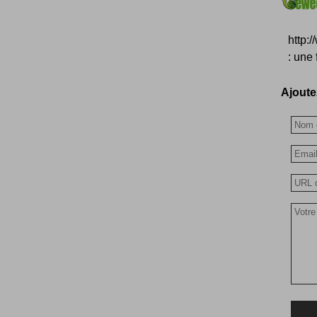
http:
: une 
Ajoutez