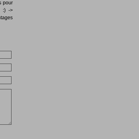
s pour
 :) ->
ntages