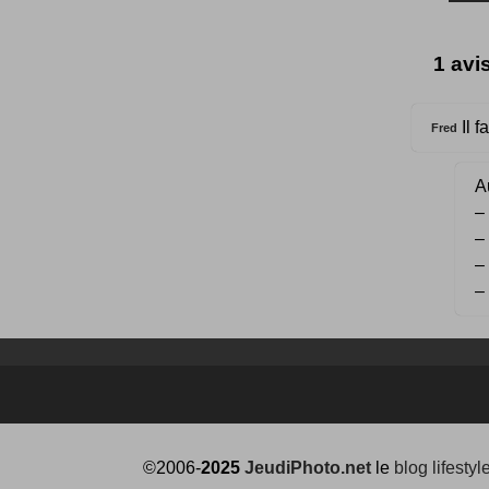
1 avi
Il f
Fred
Au
–
–
–
–
©2006-
2025
JeudiPhoto.net
le
blog lifestyl