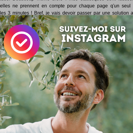
'elles ne prennent en compte pour chaque page q'un seul v
 les 3 minutes ! Bref, je vais devoir passer par une solution 
ipt, voire Google Analytics. Mais j'ai pas vraiment envie de t
on plus :)
non tout va bien :)
Keynote
Hébergement
Web
laisir à vos amis : partagez !
Save
 :
Simon Tripnaux
 lifestyle - Content manager & expert SEO. Mon job, rendre visible et li
ar les mots. Adepte de l'écriture depuis 1978.
acebook
LinkedIn
 ? Auteur ?
Rejoignez la rédaction !
si ...
iPhone pour les sourds