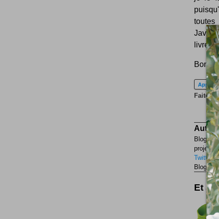
puisqu
toutes
Javascr
livrer n
Bon, si
Apple
Faites p
Auteur
Blogueur
projets p
Twitter
F
Blogueur
Et aus