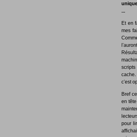
unique
...
Et en f
mes fai
Comme 
l'auro
Résult
machin
scripts
cache. 
c'est o
Bref ce
en tête
mainte
lecteur
pour l
afficha