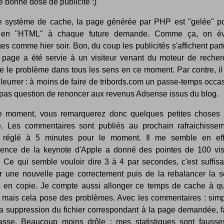
e bonne dose de publicité :)
e système de cache, la page générée par PHP est "gelée" po
e en "HTML" à chaque future demande. Comme ça, on évi
es comme hier soir. Bon, du coup les publicités s'affichent par
 page a été servie à un visiteur venant du moteur de recher
e le problème dans tous les sens en ce moment. Par contre, il
leurrer : à moins de faire de tribords.com un passe-temps occa
t pas question de renoncer aux revenus Adsense issus du blog.
e moment, vous remarquerez donc quelques petites choses 
. Les commentaires sont publiés au prochain rafraichisse
 réglé à 5 minutes pour le moment. Il me semble en ef
rience de la keynote d'Apple a donné des pointes de 100 visi
. Ce qui semble vouloir dire 3 à 4 par secondes, c'est suffisa
r une nouvelle page correctement puis de la rebalancer la 
s en copie. Je compte aussi allonger ce temps de cache à q
 mais cela pose des problèmes. Avec les commentaires : sim
la suppression du fichier correspondant à la page demandée, f
fasse. Beaucoup moins drôle : mes statistiques sont fausse