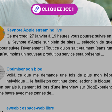
Un amplificateur audio pour votre iPhone ... façon grand-pèr
Vous avez du mal à capter une conversation avec votre iP
voulez quelque chose de plus original...
Keynote Apple streaming live
Ce mercredi 27 janvier à 19 heures vous pourrez suivre en 
la Keynote d'Apple sur plein de sites ... sélection de qu
 pour suivre l'évènement ! Tout ce qu'on sait vraiment (sans ru
 qu'au moins un nouveau produit ou service sera présenté ...
Optimiser son blog
Voilà ce que me demande une fois de plus mon hébe
helvétique ... le feuilleton continue donc, et donc je blogue
J'en parlais justement ici lors d'une interview sur BlogExperienc
me battre avec mes tonnes de...
eweeb : espace-web libre