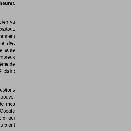
 heures
 bien vu
partout.
rennent
e site.
e autre
ombreux
stème de
 clair :
uestions
 trouver
 de mes
r Google
le) qui
eurs ont