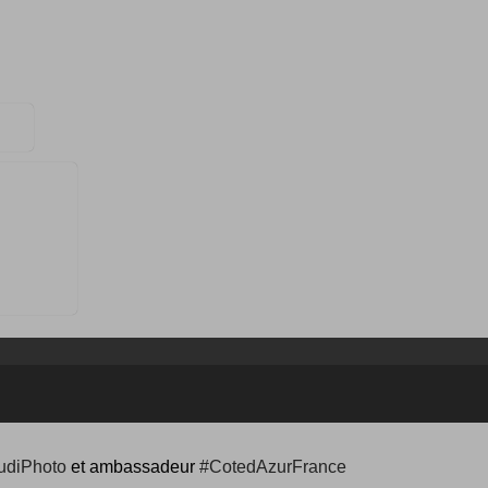
udiPhoto
et ambassadeur
#CotedAzurFrance