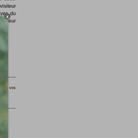
isiteur
avec du
X
out leur
sible vos