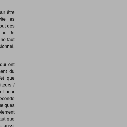
ur être
te les
tout dès
che. Je
 ne faut
sionnel,
qui ont
ment du
fet que
teurs /
nt pour
seconde
uelques
plement
aut que
s aussi