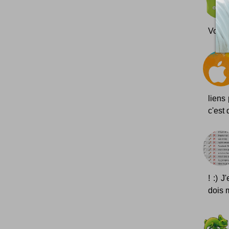
Vous 
liens
c'est
! :) 
dois 