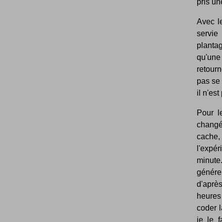
pris un
Avec l
servi
plantag
qu'une
retourn
pas se 
il n'es
Pour l
changé
cache,
l'expé
minute
génére
d'aprè
heures
coder 
je le 