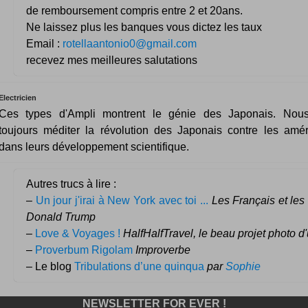
de remboursement compris entre 2 et 20ans.
Ne laissez plus les banques vous dictez les taux
Email :
rotellaantonio0@gmail.com
recevez mes meilleures salutations
Electricien
Ces types d'Ampli montrent le génie des Japonais. Nou
toujours méditer la révolution des Japonais contre les amér
dans leurs développement scientifique.
Autres trucs à lire :
–
Un jour j'irai à New York avec toi ...
Les Français et les
Donald Trump
–
Love & Voyages !
HalfHalfTravel, le beau projet photo d
–
Proverbum Rigolam
Improverbe
– Le blog
Tribulations d’une quinqua
par
Sophie
NEWSLETTER FOR EVER !