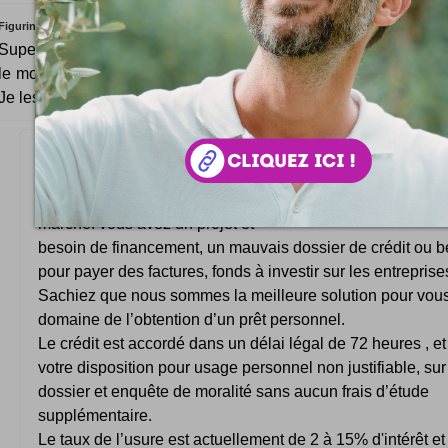
Figurine one
Super ampli, j'ai effectivement eu l'occasion de les tester chez
le moins que l'on puisse dire, c'est qu'elles envoient du son et
Je les recommande !a++
Bonjour,
Nous sommes à votre service pour négocier les taux les p
marché. vous avez un projet et
besoin de financement, un mauvais dossier de crédit ou b
pour payer des factures, fonds à investir sur les entreprise
Sachiez que nous sommes la meilleure solution pour vous
domaine de l’obtention d’un prêt personnel.
Le crédit est accordé dans un délai légal de 72 heures , et
votre disposition pour usage personnel non justifiable, su
dossier et enquête de moralité sans aucun frais d’étude
supplémentaire.
Le taux de l’usure est actuellement de 2 à 15% d'intérêt et 