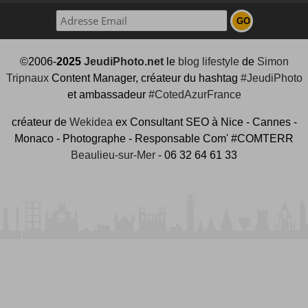
©2006-
2025
JeudiPhoto.net
le
blog lifestyle
de
Simon
Tripnaux
Content Manager, créateur du hashtag
#JeudiPhoto
et ambassadeur
#CotedAzurFrance
créateur de
Wekidea
ex Consultant SEO à Nice - Cannes -
Monaco - Photographe - Responsable Com' #COMTERR
Beaulieu-sur-Mer
- 06 32 64 61 33