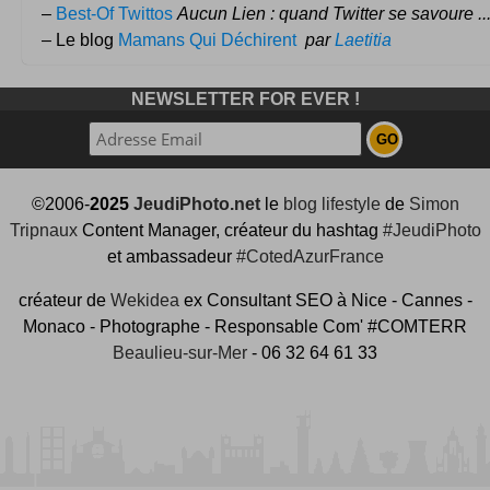
–
Best-Of Twittos
Aucun Lien : quand Twitter se savoure ..
– Le blog
Mamans Qui Déchirent
par
Laetitia
NEWSLETTER FOR EVER !
©2006-
2025
JeudiPhoto.net
le
blog lifestyle
de
Simon
Tripnaux
Content Manager, créateur du hashtag
#JeudiPhoto
et ambassadeur
#CotedAzurFrance
créateur de
Wekidea
ex Consultant SEO à Nice - Cannes -
Monaco - Photographe - Responsable Com' #COMTERR
Beaulieu-sur-Mer
- 06 32 64 61 33