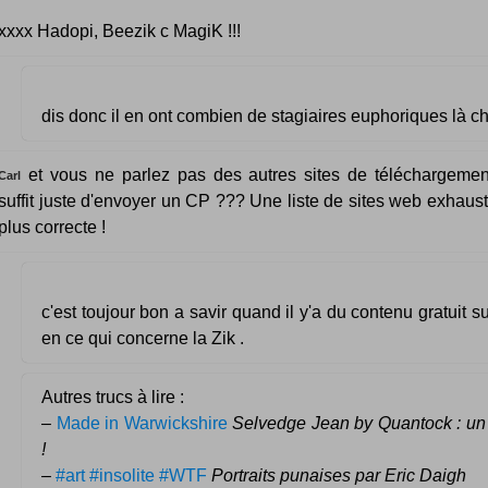
xxxx Hadopi, Beezik c MagiK !!!
dis donc il en ont combien de stagiaires euphoriques là c
et vous ne parlez pas des autres sites de téléchargemen
Carl
suffit juste d'envoyer un CP ??? Une liste de sites web exhaust
plus correcte !
c'est toujour bon a savir quand il y'a du contenu gratuit su
en ce qui concerne la Zik .
Autres trucs à lire :
–
Made in Warwickshire
Selvedge Jean by Quantock : un
!
–
#art #insolite #WTF
Portraits punaises par Eric Daigh