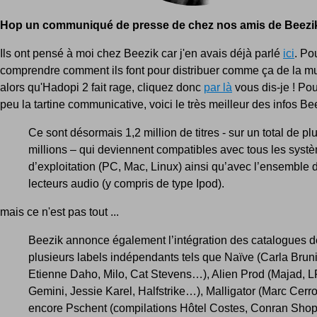
Hop un communiqué de presse de chez nos amis de Beezik 
Ils ont pensé à moi chez Beezik car j'en avais déjà parlé
ici
. Po
comprendre comment ils font pour distribuer comme ça de la mu
alors qu'Hadopi 2 fait rage, cliquez donc
par là
vous dis-je ! Po
peu la tartine communicative, voici le très meilleur des infos Bee
Ce sont désormais 1,2 million de titres - sur un total de pl
millions – qui deviennent compatibles avec tous les syst
d’exploitation (PC, Mac, Linux) ainsi qu’avec l’ensemble 
lecteurs audio (y compris de type Ipod).
mais ce n'est pas tout ...
Beezik annonce également l’intégration des catalogues d
plusieurs labels indépendants tels que Naïve (Carla Bruni
Etienne Daho, Milo, Cat Stevens…), Alien Prod (Majad, 
Gemini, Jessie Karel, Halfstrike…), Malligator (Marc Cerr
encore Pschent (compilations Hôtel Costes, Conran Shop